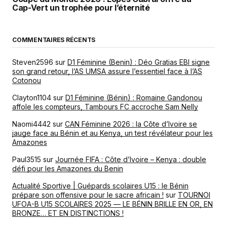
Cap-Vert un trophée pour l’éternité
COMMENTAIRES RÉCENTS
Steven2596
sur
D1 Féminine (Benin) : Déo Gratias EBI signe
son grand retour, l’AS UMSA assure l’essentiel face à l’AS
Cotonou
Clayton1104
sur
D1 Féminine (Bénin) : Romaine Gandonou
affole les compteurs, Tambours FC accroche Sam Nelly
Naomi4442
sur
CAN Féminine 2026 : la Côte d’Ivoire se
jauge face au Bénin et au Kenya, un test révélateur pour les
Amazones
Paul3515
sur
Journée FIFA : Côte d’Ivoire – Kenya : double
défi pour les Amazones du Benin
Actualité Sportive | Guépards scolaires U15 : le Bénin
prépare son offensive pour le sacre africain !
sur
TOURNOI
UFOA-B U15 SCOLAIRES 2025 — LE BÉNIN BRILLE EN OR, EN
BRONZE… ET EN DISTINCTIONS !