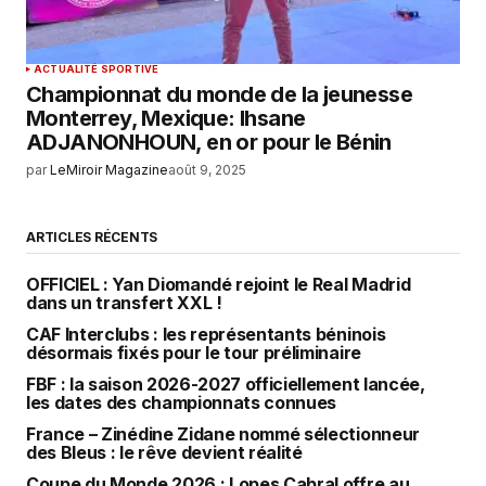
ACTUALITÉ SPORTIVE
Championnat du monde de la jeunesse
Monterrey, Mexique: Ihsane
ADJANONHOUN, en or pour le Bénin
par
LeMiroir Magazine
août 9, 2025
ARTICLES RÉCENTS
OFFICIEL : Yan Diomandé rejoint le Real Madrid
dans un transfert XXL !
CAF Interclubs : les représentants béninois
désormais fixés pour le tour préliminaire
FBF : la saison 2026-2027 officiellement lancée,
les dates des championnats connues
France – Zinédine Zidane nommé sélectionneur
des Bleus : le rêve devient réalité
Coupe du Monde 2026 : Lopes Cabral offre au