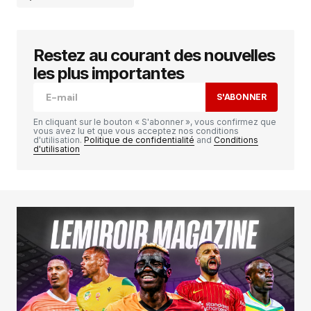
Restez au courant des nouvelles
Votre adresse e-mail ne sera pas publiée.
Les
champs obligatoires sont indiqués avec
*
les plus importantes
S'ABONNER
Comment
*
En cliquant sur le bouton « S'abonner », vous confirmez que
vous avez lu et que vous acceptez nos conditions
d'utilisation.
Politique de confidentialité
and
Conditions
d'utilisation
Your Name
*
Your E-mail
*
Enregistrer mon nom, mon e-mail et mon
site dans le navigateur pour mon prochain
commentaire.