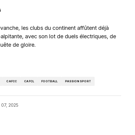
s
evanche, les clubs du continent affûtent déjà
alpitante, avec son lot de duels électriques, de
uête de gloire.
CAFCC
CAFCL
FOOTBALL
PASSION SPORT
 07, 2025