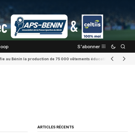
coop
S'abonner
confie au Bénin la production de 75 000 vêtements éducatifs
Romaine Yenid
ARTICLES RÉCENTS