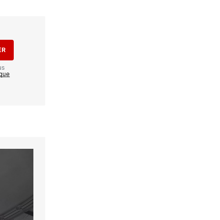
ER
us
ique