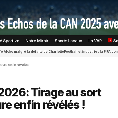
té Sportive
Notre Miroir
Sports Locaux
La VAR
S
fo Aloko malgré la défaite de Charlotte
Football et industrie : la FIFA 
eure enfin révélés !
2026: Tirage au sort
e enfin révélés !