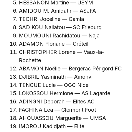
HESSANON Martine — USYM
AMIDOU M. Amidath — ASJFA
TECHRI Joceline — Gamia
SADIKOU Nailatou — SC Frieburg
MOUMOUNI Rachidatou — Naja
ADAMON Floriane — Créteil
CHRISTOPHER Lorene — Vaux-la-
Rochette
ABAMON Noélie — Bergerac Périgord FC
DJIBRIL Yasminath — Aïnonvi
TENGUE Lucie — OGC Nice
LOKOSSOU Hermione — AS Lagarde
ADINGNI Deborah — Elites AC
FACHINA Lea — Clermont Foot
AHOUASSOU Marguerite — UMSA
IMOROU Kadidjath — Elite