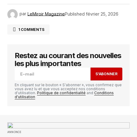
par
LeMiroir Magazine
Published
février 25, 2026
1 COMMENTS
Paul3515
février 26, 2026 à 3:47 am
Partner with us and enjoy high payouts—apply
Restez au courant des nouvelles
now!
les plus importantes
RÉPONDRE
S'ABONNER
En cliquant sur le bouton « S'abonner », vous confirmez que
vous avez lu et que vous acceptez nos conditions
d'utilisation.
Politique de confidentialité
and
Conditions
d'utilisation
Votre adresse e-mail ne sera pas publiée.
Les
champs obligatoires sont indiqués avec
*
Comment
*
ANNONCE