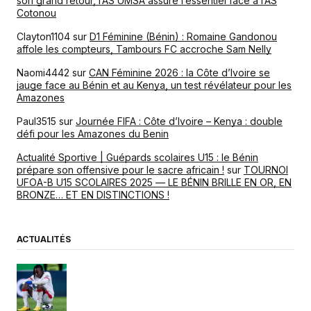
son grand retour, l’AS UMSA assure l’essentiel face à l’AS
Cotonou
Clayton1104
sur
D1 Féminine (Bénin) : Romaine Gandonou
affole les compteurs, Tambours FC accroche Sam Nelly
Naomi4442
sur
CAN Féminine 2026 : la Côte d’Ivoire se
jauge face au Bénin et au Kenya, un test révélateur pour les
Amazones
Paul3515
sur
Journée FIFA : Côte d’Ivoire – Kenya : double
défi pour les Amazones du Benin
Actualité Sportive | Guépards scolaires U15 : le Bénin
prépare son offensive pour le sacre africain !
sur
TOURNOI
UFOA-B U15 SCOLAIRES 2025 — LE BÉNIN BRILLE EN OR, EN
BRONZE… ET EN DISTINCTIONS !
ACTUALITÉS