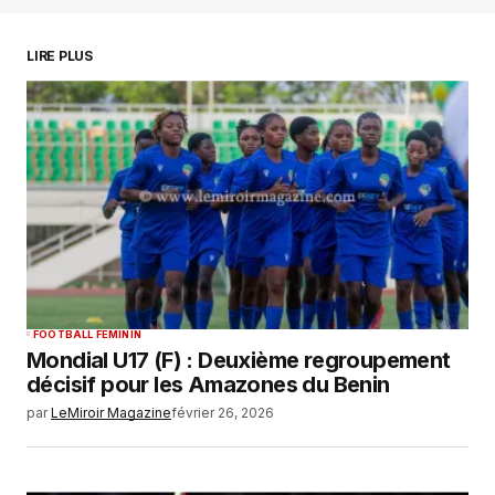
LIRE PLUS
Your Name
*
Your E-mail
*
Enregistrer mon nom, mon e-mail et mon
site dans le navigateur pour mon prochain
commentaire.
SUBMIT COMMENT
FOOTBALL FEMININ
Mondial U17 (F) : Deuxième regroupement
décisif pour les Amazones du Benin
par
LeMiroir Magazine
février 26, 2026