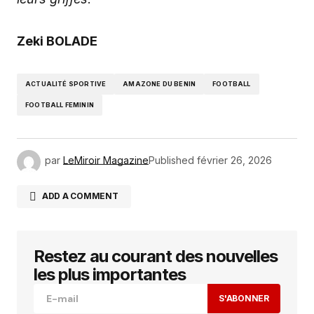
Zeki BOLADE
ACTUALITÉ SPORTIVE
AMAZONE DU BENIN
FOOTBALL
FOOTBALL FEMININ
par
LeMiroir Magazine
Published
février 26, 2026
ADD A COMMENT
Restez au courant des nouvelles
Votre adresse e-mail ne sera pas publiée.
Les
champs obligatoires sont indiqués avec
*
les plus importantes
S'ABONNER
Comment
*