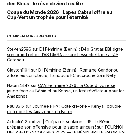
des Bleus : le rêve devient réalité
Coupe du Monde 2026 : Lopes Cabral offre au
Cap-Vert un trophée pour l’éternité
COMMENTAIRES RÉCENTS
Steven2596
sur
D1 Féminine (Benin) : Déo Gratias EBI signe
son grand retour, l’AS UMSA assure l’essentiel face à l’AS
Cotonou
Clayton1104
sur
D1 Féminine (Bénin) : Romaine Gandonou
affole les compteurs, Tambours FC accroche Sam Nelly
Naomi4442
sur
CAN Féminine 2026 : la Côte d’Ivoire se
jauge face au Bénin et au Kenya, un test révélateur pour les
Amazones
Paul3515
sur
Journée FIFA : Côte d’Ivoire – Kenya : double
défi pour les Amazones du Benin
Actualité Sportive | Guépards scolaires U15 : le Bénin
prépare son offensive pour le sacre africain !
sur
TOURNOI
UFOA-B U15 SCOLAIRES 2025 — LE BÉNIN BRILLE EN OR, EN