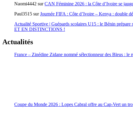
Naomi4442
sur
CAN Féminine 2026 : la Côte d’Ivoire se jauge
Paul3515
sur
Journée FIFA : Côte d’Ivoire – Kenya : double d
Actualité Sportive | Guépards scolaires U15 : le Bénin prépare s
ET EN DISTINCTIONS !
Actualités
France – Zinédine Zidane nommé sélectionneur des Bleus : le rê
Coupe du Monde 2026 : Lopes Cabral offre au Cap-Vert un trop