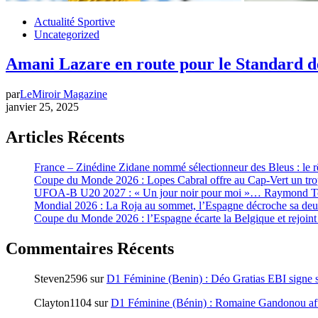
Actualité Sportive
Uncategorized
Amani Lazare en route pour le Standard d
par
LeMiroir Magazine
janvier 25, 2025
Articles Récents
France – Zinédine Zidane nommé sélectionneur des Bleus : le rê
Coupe du Monde 2026 : Lopes Cabral offre au Cap-Vert un trop
UFOA-B U20 2027 : « Un jour noir pour moi »… Raymond Tchay
Mondial 2026 : La Roja au sommet, l’Espagne décroche sa deu
Coupe du Monde 2026 : l’Espagne écarte la Belgique et rejoint 
Commentaires Récents
Steven2596
sur
D1 Féminine (Benin) : Déo Gratias EBI signe s
Clayton1104
sur
D1 Féminine (Bénin) : Romaine Gandonou aff