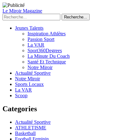
Le Miroir Magazine
Recherche...
Jeunes Talents
Inspiration Athlètes
Passion Sport
La VAR
Sport360Degrees
La Minute Du Coach
Santé Et Technique
Notre Miroir
Actualité Sportive
Notre Miroir
Sports Locaux
La VAR
Scoop
Categories
Actualité Sportive
ATHLETISME
Basketball
Football Feminin