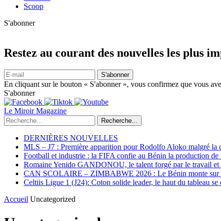
Scoop
S'abonner
Restez au courant des nouvelles les plus i
S'abonner
En cliquant sur le bouton « S'abonner », vous confirmez que vous avez
S'abonner
Le Miroir Magazine
Recherche...
DERNIÈRES NOUVELLES
MLS – J7 : Première apparition pour Rodolfo Aloko malgré la d
Football et industrie : la FIFA confie au Bénin la production d
Romaine Yenido GANDONOU, le talent forgé par le travail et l
CAN SCOLAIRE – ZIMBABWE 2026 : Le Bénin monte sur le p
Celtiis Ligue 1 (J24): Coton solide leader, le haut du tableau se
Accueil
Uncategorized