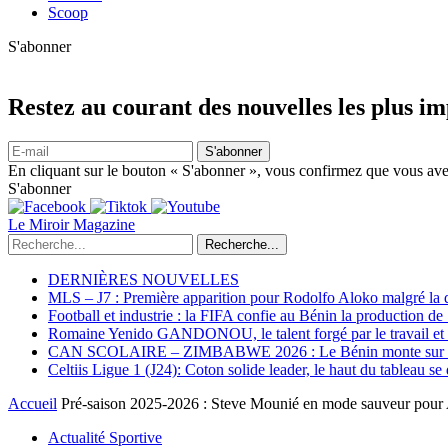
Scoop
S'abonner
Restez au courant des nouvelles les plus i
S'abonner
En cliquant sur le bouton « S'abonner », vous confirmez que vous avez
S'abonner
Le Miroir Magazine
Recherche...
DERNIÈRES NOUVELLES
MLS – J7 : Première apparition pour Rodolfo Aloko malgré la d
Football et industrie : la FIFA confie au Bénin la production d
Romaine Yenido GANDONOU, le talent forgé par le travail et l
CAN SCOLAIRE – ZIMBABWE 2026 : Le Bénin monte sur le p
Celtiis Ligue 1 (J24): Coton solide leader, le haut du tableau se
Accueil
Pré-saison 2025-2026 : Steve Mounié en mode sauveur pour
Actualité Sportive