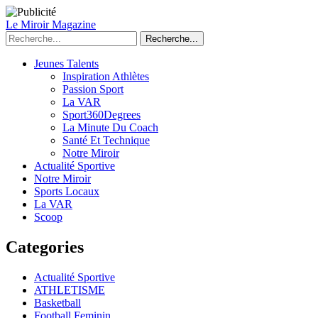
Le Miroir Magazine
Recherche...
Jeunes Talents
Inspiration Athlètes
Passion Sport
La VAR
Sport360Degrees
La Minute Du Coach
Santé Et Technique
Notre Miroir
Actualité Sportive
Notre Miroir
Sports Locaux
La VAR
Scoop
Categories
Actualité Sportive
ATHLETISME
Basketball
Football Feminin