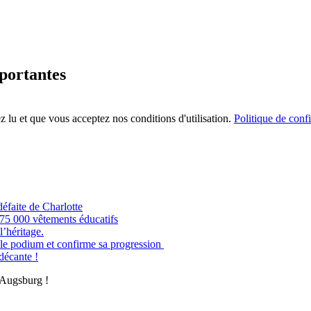
mportantes
 lu et que vous acceptez nos conditions d'utilisation.
Politique de confi
éfaite de Charlotte
e 75 000 vêtements éducatifs
’héritage.
odium et confirme sa progression
 décante !
 Augsburg !