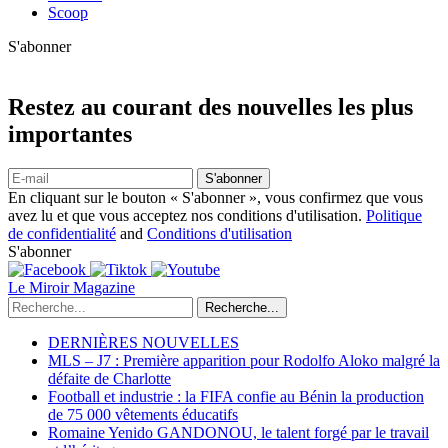
Scoop
S'abonner
Restez au courant des nouvelles les plus
importantes
S'abonner
En cliquant sur le bouton « S'abonner », vous confirmez que vous
avez lu et que vous acceptez nos conditions d'utilisation.
Politique
de confidentialité
and
Conditions d'utilisation
S'abonner
Le Miroir Magazine
Recherche...
DERNIÈRES NOUVELLES
MLS – J7 : Première apparition pour Rodolfo Aloko malgré la
défaite de Charlotte
Football et industrie : la FIFA confie au Bénin la production
de 75 000 vêtements éducatifs
Romaine Yenido GANDONOU, le talent forgé par le travail