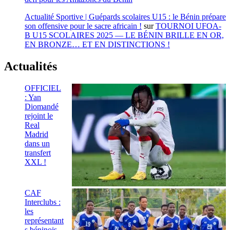
Actualité Sportive | Guépards scolaires U15 : le Bénin prépare
son offensive pour le sacre africain !
sur
TOURNOI UFOA-
B U15 SCOLAIRES 2025 — LE BÉNIN BRILLE EN OR,
EN BRONZE… ET EN DISTINCTIONS !
Actualités
OFFICIEL
: Yan
Diomandé
rejoint le
Real
Madrid
dans un
transfert
XXL !
CAF
Interclubs :
les
représentant
s béninois