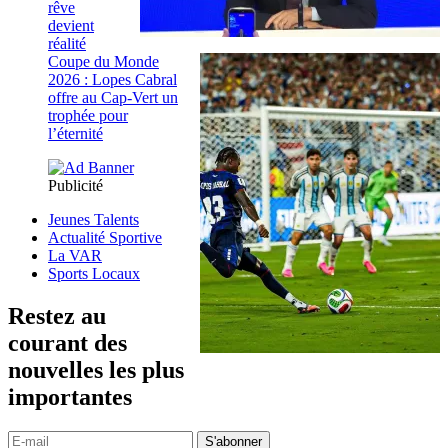
rêve
devient
réalité
Coupe du Monde
2026 : Lopes Cabral
offre au Cap-Vert un
trophée pour
l’éternité
Publicité
Jeunes Talents
Actualité Sportive
La VAR
Sports Locaux
Restez au
courant des
nouvelles les plus
importantes
S'abonner