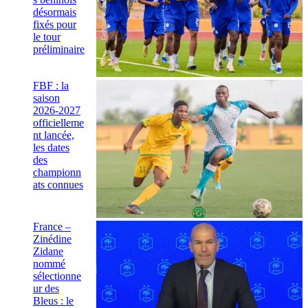
désormais
fixés pour
le tour
préliminaire
FBF : la
saison
2026-2027
officielleme
nt lancée,
les dates
des
championn
ats connues
France –
Zinédine
Zidane
nommé
sélectionne
ur des
Bleus : le