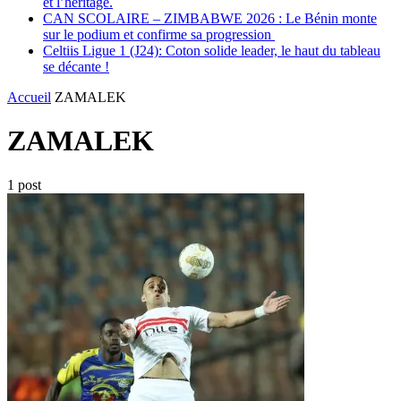
et l’héritage.
CAN SCOLAIRE – ZIMBABWE 2026 : Le Bénin monte
sur le podium et confirme sa progression
Celtiis Ligue 1 (J24): Coton solide leader, le haut du tableau
se décante !
Accueil
ZAMALEK
ZAMALEK
1 post