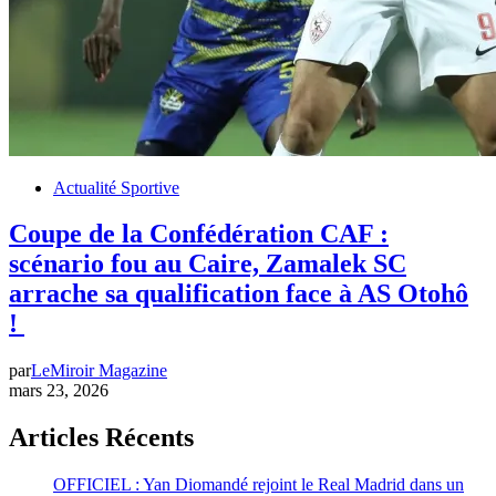
Actualité Sportive
Coupe de la Confédération CAF :
scénario fou au Caire, Zamalek SC
arrache sa qualification face à AS Otohô
!
par
LeMiroir Magazine
mars 23, 2026
Articles Récents
OFFICIEL : Yan Diomandé rejoint le Real Madrid dans un