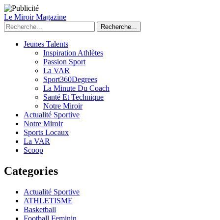
Le Miroir Magazine
Recherche...
Jeunes Talents
Inspiration Athlètes
Passion Sport
La VAR
Sport360Degrees
La Minute Du Coach
Santé Et Technique
Notre Miroir
Actualité Sportive
Notre Miroir
Sports Locaux
La VAR
Scoop
Categories
Actualité Sportive
ATHLETISME
Basketball
Football Feminin