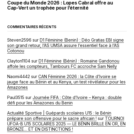
Coupe du Monde 2026 : Lopes Cabral offre au
Cap-Vert un trophée pour l’éternité
COMMENTAIRES RÉCENTS
Steven2596
sur
D1 Féminine (Benin) : Déo Gratias EBI signe
son grand retour, l’AS UMSA assure l’essentiel face à l’AS
Cotonou
Clayton1104
sur
D1 Féminine (Bénin) : Romaine Gandonou
affole les compteurs, Tambours FC accroche Sam Nelly
Naomi4442
sur
CAN Féminine 2026 : la Côte d’Ivoire se
jauge face au Bénin et au Kenya, un test révélateur pour les
Amazones
Paul3515
sur
Journée FIFA : Côte d’Ivoire – Kenya : double
défi pour les Amazones du Benin
Actualité Sportive | Guépards scolaires U15 : le Bénin
prépare son offensive pour le sacre africain !
sur
TOURNOI
UFOA-B U15 SCOLAIRES 2025 — LE BÉNIN BRILLE EN OR, EN
BRONZE… ET EN DISTINCTIONS !