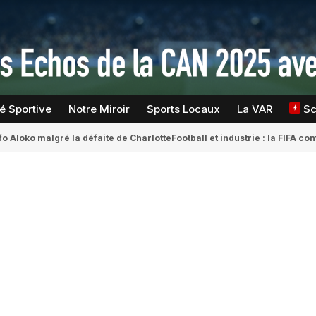
té Sportive
Notre Miroir
Sports Locaux
La VAR
S
fo Aloko malgré la défaite de Charlotte
Football et industrie : la FIFA 