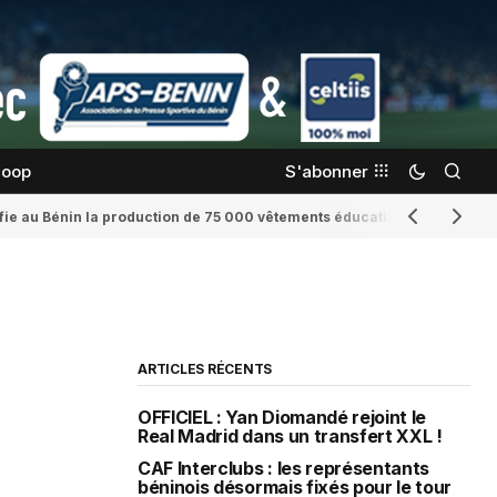
coop
S'abonner
confie au Bénin la production de 75 000 vêtements éducatifs
Romaine Yenid
ARTICLES RÉCENTS
OFFICIEL : Yan Diomandé rejoint le
Real Madrid dans un transfert XXL !
CAF Interclubs : les représentants
béninois désormais fixés pour le tour