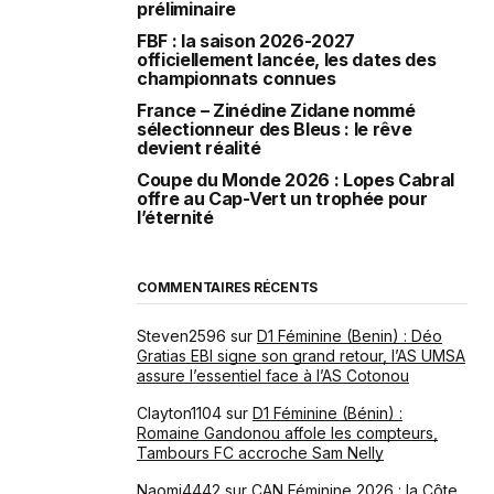
préliminaire
FBF : la saison 2026-2027
officiellement lancée, les dates des
championnats connues
France – Zinédine Zidane nommé
sélectionneur des Bleus : le rêve
devient réalité
Coupe du Monde 2026 : Lopes Cabral
offre au Cap-Vert un trophée pour
l’éternité
COMMENTAIRES RÉCENTS
Steven2596
sur
D1 Féminine (Benin) : Déo
Gratias EBI signe son grand retour, l’AS UMSA
assure l’essentiel face à l’AS Cotonou
Clayton1104
sur
D1 Féminine (Bénin) :
Romaine Gandonou affole les compteurs,
Tambours FC accroche Sam Nelly
Naomi4442
sur
CAN Féminine 2026 : la Côte