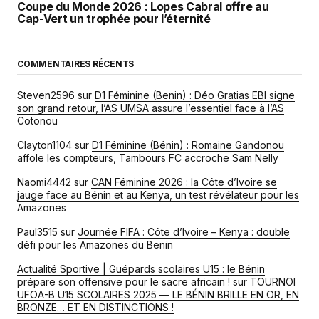
Coupe du Monde 2026 : Lopes Cabral offre au
Cap-Vert un trophée pour l’éternité
COMMENTAIRES RÉCENTS
Steven2596
sur
D1 Féminine (Benin) : Déo Gratias EBI signe
son grand retour, l’AS UMSA assure l’essentiel face à l’AS
Cotonou
Clayton1104
sur
D1 Féminine (Bénin) : Romaine Gandonou
affole les compteurs, Tambours FC accroche Sam Nelly
Naomi4442
sur
CAN Féminine 2026 : la Côte d’Ivoire se
jauge face au Bénin et au Kenya, un test révélateur pour les
Amazones
Paul3515
sur
Journée FIFA : Côte d’Ivoire – Kenya : double
défi pour les Amazones du Benin
Actualité Sportive | Guépards scolaires U15 : le Bénin
prépare son offensive pour le sacre africain !
sur
TOURNOI
UFOA-B U15 SCOLAIRES 2025 — LE BÉNIN BRILLE EN OR, EN
BRONZE… ET EN DISTINCTIONS !