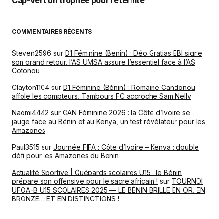
Cap-Vert un trophée pour l’éternité
COMMENTAIRES RÉCENTS
Steven2596
sur
D1 Féminine (Benin) : Déo Gratias EBI signe
son grand retour, l’AS UMSA assure l’essentiel face à l’AS
Cotonou
Clayton1104
sur
D1 Féminine (Bénin) : Romaine Gandonou
affole les compteurs, Tambours FC accroche Sam Nelly
Naomi4442
sur
CAN Féminine 2026 : la Côte d’Ivoire se
jauge face au Bénin et au Kenya, un test révélateur pour les
Amazones
Paul3515
sur
Journée FIFA : Côte d’Ivoire – Kenya : double
défi pour les Amazones du Benin
Actualité Sportive | Guépards scolaires U15 : le Bénin
prépare son offensive pour le sacre africain !
sur
TOURNOI
UFOA-B U15 SCOLAIRES 2025 — LE BÉNIN BRILLE EN OR, EN
BRONZE… ET EN DISTINCTIONS !