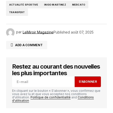
ACTUALITÉ SPORTIVE
INIGO MARTINEZ
MERCATO
TRANSFERT
par
LeMiroir Magazine
Published
août 07, 2025
ADD A COMMENT
Restez au courant des nouvelles
Votre adresse e-mail ne sera pas publiée.
Les
champs obligatoires sont indiqués avec
*
les plus importantes
S'ABONNER
Comment
*
En cliquant sur le bouton « S'abonner », vous confirmez que
vous avez lu et que vous acceptez nos conditions
d'utilisation.
Politique de confidentialité
and
Conditions
d'utilisation