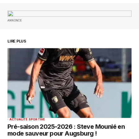
Your Name
*
ANNONCE
Your E-mail
*
Enregistrer mon nom, mon e-mail et mon
LIRE PLUS
site dans le navigateur pour mon prochain
commentaire.
SUBMIT COMMENT
ACTUALITÉ SPORTIVE
Pré-saison 2025-2026 : Steve Mounié en
mode sauveur pour Augsburg !