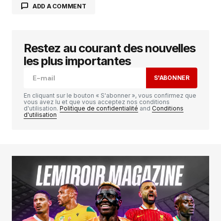
ADD A COMMENT
Restez au courant des nouvelles
Votre adresse e-mail ne sera pas publiée.
Les
champs obligatoires sont indiqués avec
*
les plus importantes
S'ABONNER
Comment
*
En cliquant sur le bouton « S'abonner », vous confirmez que
vous avez lu et que vous acceptez nos conditions
d'utilisation.
Politique de confidentialité
and
Conditions
d'utilisation
Your Name
*
Your E-mail
*
Enregistrer mon nom, mon e-mail et mon
site dans le navigateur pour mon prochain
commentaire.