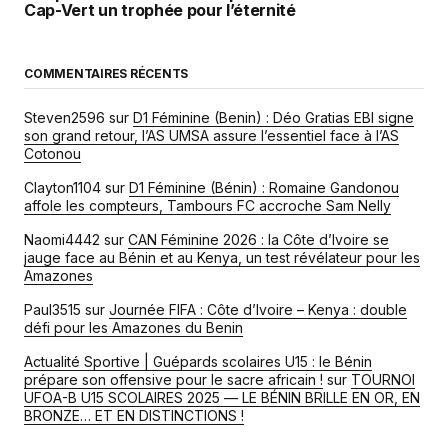
Cap-Vert un trophée pour l’éternité
COMMENTAIRES RÉCENTS
Steven2596
sur
D1 Féminine (Benin) : Déo Gratias EBI signe
son grand retour, l’AS UMSA assure l’essentiel face à l’AS
Cotonou
Clayton1104
sur
D1 Féminine (Bénin) : Romaine Gandonou
affole les compteurs, Tambours FC accroche Sam Nelly
Naomi4442
sur
CAN Féminine 2026 : la Côte d’Ivoire se
jauge face au Bénin et au Kenya, un test révélateur pour les
Amazones
Paul3515
sur
Journée FIFA : Côte d’Ivoire – Kenya : double
défi pour les Amazones du Benin
Actualité Sportive | Guépards scolaires U15 : le Bénin
prépare son offensive pour le sacre africain !
sur
TOURNOI
UFOA-B U15 SCOLAIRES 2025 — LE BÉNIN BRILLE EN OR, EN
BRONZE… ET EN DISTINCTIONS !