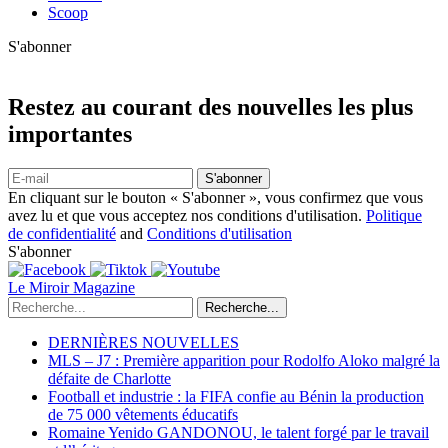
Scoop
S'abonner
Restez au courant des nouvelles les plus
importantes
S'abonner
En cliquant sur le bouton « S'abonner », vous confirmez que vous
avez lu et que vous acceptez nos conditions d'utilisation.
Politique
de confidentialité
and
Conditions d'utilisation
S'abonner
Le Miroir Magazine
Recherche...
DERNIÈRES NOUVELLES
MLS – J7 : Première apparition pour Rodolfo Aloko malgré la
défaite de Charlotte
Football et industrie : la FIFA confie au Bénin la production
de 75 000 vêtements éducatifs
Romaine Yenido GANDONOU, le talent forgé par le travail