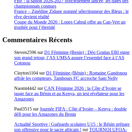
FBF : la saison 2026-2027 officiellement lancée, les dates des
championnats connues
France – Zinédine Zidane nommé sélectionneur des Bleus : le
rêve devient réalité
Coupe du Monde 2026 : Lopes Cabral offre au Cap-Vert un
trophée pour l’éternité
Commentaires Récents
Steven2596
sur
D1 Féminine (Benin) : Déo Gratias EBI signe
son grand retour, l’AS UMSA assure l’essentiel face à l’AS
Cotonou
Clayton1104
sur
D1 Féminine (Bénin) : Romaine Gandonou
affole les compteurs, Tambours FC accroche Sam Nelly
Naomi4442
sur
CAN Féminine 2026 : la Côte d’Ivoire se
jauge face au Bénin et au Kenya, un test révélateur pour les
Amazones
Paul3515
sur
Journée FIFA : Côte d’Ivoire – Kenya : double
défi pour les Amazones du Benin
Actualité Sportive | Guépards scolaires U15 : le Bénin prépare
son offensive pour le sacre africain !
sur
TOURNOI UFOA-