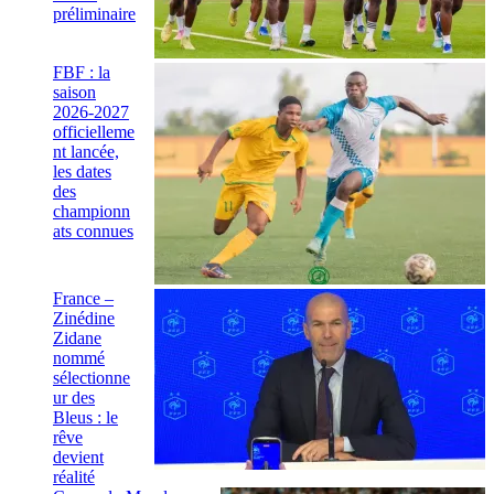
préliminaire
FBF : la
saison
2026-2027
officielleme
nt lancée,
les dates
des
championn
ats connues
France –
Zinédine
Zidane
nommé
sélectionne
ur des
Bleus : le
rêve
devient
réalité