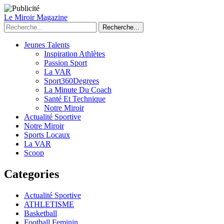
Le Miroir Magazine
Recherche...
Jeunes Talents
Inspiration Athlètes
Passion Sport
La VAR
Sport360Degrees
La Minute Du Coach
Santé Et Technique
Notre Miroir
Actualité Sportive
Notre Miroir
Sports Locaux
La VAR
Scoop
Categories
Actualité Sportive
ATHLETISME
Basketball
Football Feminin