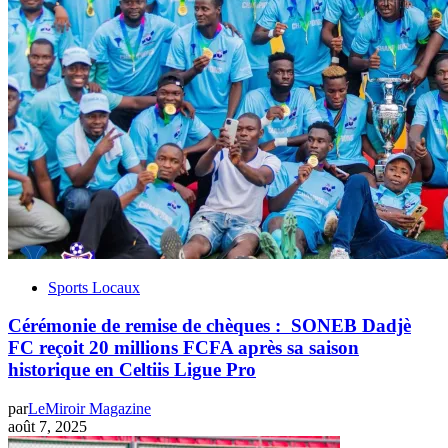
Sports Locaux
Cérémonie de remise de chèques : SONEB Dadjè
FC reçoit 20 millions FCFA après sa saison
historique en Celtiis Ligue Pro
par
LeMiroir Magazine
août 7, 2025