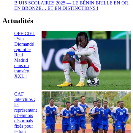
B U15 SCOLAIRES 2025 — LE BÉNIN BRILLE EN OR,
EN BRONZE… ET EN DISTINCTIONS !
Actualités
OFFICIEL
: Yan
Diomandé
rejoint le
Real
Madrid
dans un
transfert
XXL !
CAF
Interclubs :
les
représentant
s béninois
désormais
fixés pour
le tour