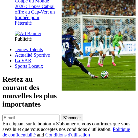
Coupe du Monde
2026 : Lopes Cabral
offre au Cap-Vert un
trophée pour
l’éternité
Publicité
Jeunes Talents
Actualité Sportive
La VAR
Sports Locaux
Restez au
courant des
nouvelles les plus
importantes
S'abonner
En cliquant sur le bouton « S'abonner », vous confirmez que vous
avez lu et que vous acceptez nos conditions d'utilisation.
Politique
de confidentialité
and
Conditions d'utilisation