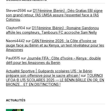
Steven2596
sur
D1 Féminine (Benin) : Déo Gratias EBI signe
son grand retour, l’AS UMSA assure l’essentiel face à l’AS
Cotonou
Clayton1104
sur
D1 Féminine (Bénin) : Romaine Gandonou
affole les compteurs, Tambours FC accroche Sam Nelly
Naomi4442
sur
CAN Féminine 2026 : la Côte d’Ivoire se
jauge face au Bénin et au Kenya, un test révélateur pour les
Amazones
Paul3515
sur
Journée FIFA : Côte d’Ivoire – Kenya : double
défi pour les Amazones du Benin
Actualité Sportive | Guépards scolaires U15 : le Bénin
prépare son offensive pour le sacre africain !
sur
TOURNOI
UFOA-B U15 SCOLAIRES 2025 — LE BÉNIN BRILLE EN OR, EN
BRONZE… ET EN DISTINCTIONS !
ACTUALITÉS