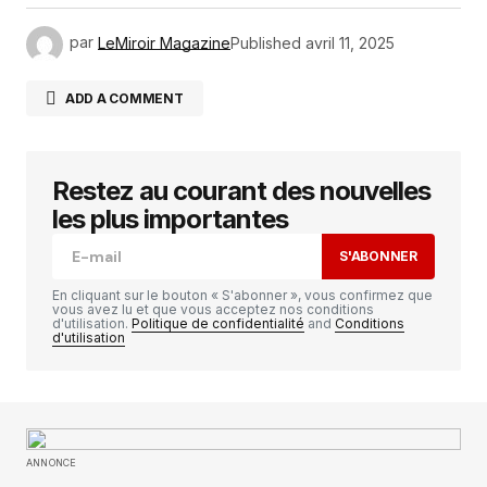
par
LeMiroir Magazine
Published
avril 11, 2025
ADD A COMMENT
Restez au courant des nouvelles
Votre adresse e-mail ne sera pas publiée.
Les
champs obligatoires sont indiqués avec
*
les plus importantes
S'ABONNER
Comment
*
En cliquant sur le bouton « S'abonner », vous confirmez que
vous avez lu et que vous acceptez nos conditions
d'utilisation.
Politique de confidentialité
and
Conditions
d'utilisation
Your Name
*
ANNONCE
Your E-mail
*