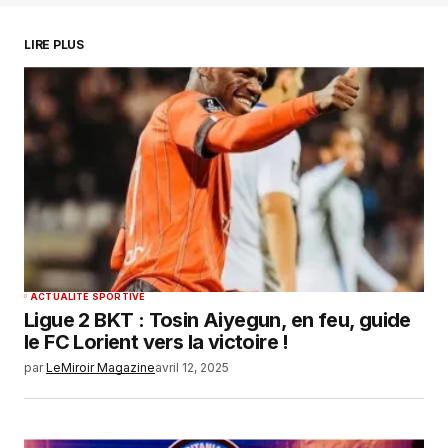
Enregistrer mon nom, mon e-mail et mon
LIRE PLUS
site dans le navigateur pour mon prochain
commentaire.
SUBMIT COMMENT
ACTUALITÉ SPORTIVE
Ligue 2 BKT : Tosin Aiyegun, en feu, guide
le FC Lorient vers la victoire !
par
LeMiroir Magazine
avril 12, 2025