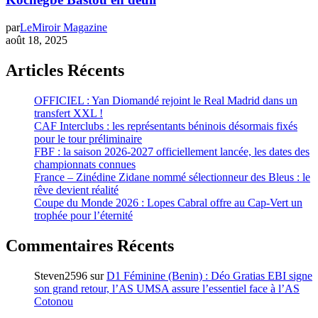
par
LeMiroir Magazine
août 18, 2025
Articles Récents
OFFICIEL : Yan Diomandé rejoint le Real Madrid dans un
transfert XXL !
CAF Interclubs : les représentants béninois désormais fixés
pour le tour préliminaire
FBF : la saison 2026-2027 officiellement lancée, les dates des
championnats connues
France – Zinédine Zidane nommé sélectionneur des Bleus : le
rêve devient réalité
Coupe du Monde 2026 : Lopes Cabral offre au Cap-Vert un
trophée pour l’éternité
Commentaires Récents
Steven2596
sur
D1 Féminine (Benin) : Déo Gratias EBI signe
son grand retour, l’AS UMSA assure l’essentiel face à l’AS
Cotonou