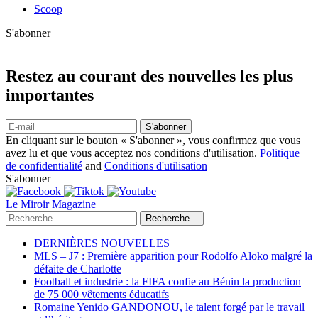
Scoop
S'abonner
Restez au courant des nouvelles les plus
importantes
S'abonner
En cliquant sur le bouton « S'abonner », vous confirmez que vous
avez lu et que vous acceptez nos conditions d'utilisation.
Politique
de confidentialité
and
Conditions d'utilisation
S'abonner
Le Miroir Magazine
Recherche...
DERNIÈRES NOUVELLES
MLS – J7 : Première apparition pour Rodolfo Aloko malgré la
défaite de Charlotte
Football et industrie : la FIFA confie au Bénin la production
de 75 000 vêtements éducatifs
Romaine Yenido GANDONOU, le talent forgé par le travail