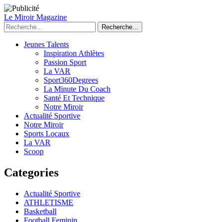
Le Miroir Magazine
Recherche...
Jeunes Talents
Inspiration Athlètes
Passion Sport
La VAR
Sport360Degrees
La Minute Du Coach
Santé Et Technique
Notre Miroir
Actualité Sportive
Notre Miroir
Sports Locaux
La VAR
Scoop
Categories
Actualité Sportive
ATHLETISME
Basketball
Football Feminin