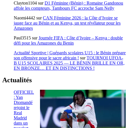
Clayton1104
sur
D1 Féminine (Bénin) : Romaine Gandonou
affole les compteurs, Tambours FC accroche Sam Nelly
Naomi4442
sur
CAN Féminine 2026 : la Côte d’Ivoire se
jauge face au Bénin et au Kenya, un test révélateur pour les
Amazones
Paul3515
sur
Journée FIFA : Côte d’Ivoire – Kenya : double
défi pour les Amazones du Benin
Actualité Sportive | Guépards scolaires U15 : le Bénin prépare
son offensive pour le sacre africain !
sur
TOURNOI UFOA-
B U15 SCOLAIRES 2025 — LE BÉNIN BRILLE EN OR,
EN BRONZE… ET EN DISTINCTIONS !
Actualités
OFFICIEL
: Yan
Diomandé
rejoint le
Real
Madrid
dans un