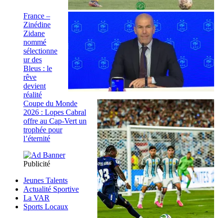
France –
Zinédine
Zidane
nommé
sélectionne
ur des
Bleus : le
rêve
devient
réalité
Coupe du Monde
2026 : Lopes Cabral
offre au Cap-Vert un
trophée pour
l’éternité
Publicité
Jeunes Talents
Actualité Sportive
La VAR
Sports Locaux