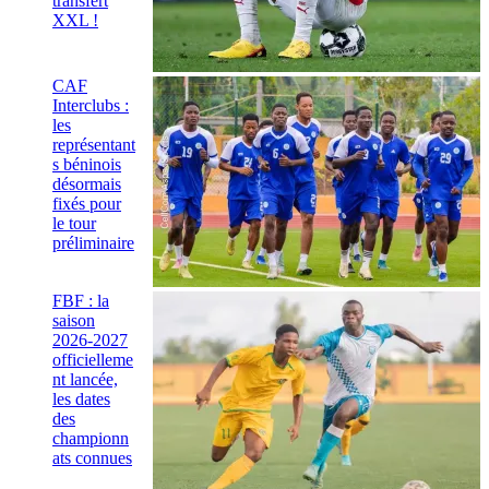
transfert
XXL !
CAF
Interclubs :
les
représentant
s béninois
désormais
fixés pour
le tour
préliminaire
FBF : la
saison
2026-2027
officielleme
nt lancée,
les dates
des
championn
ats connues