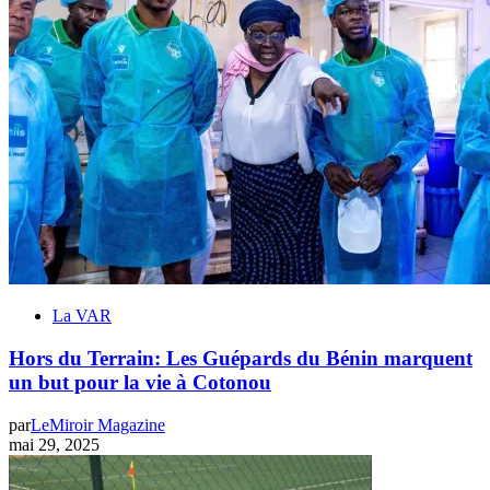
La VAR
Hors du Terrain: Les Guépards du Bénin marquent
un but pour la vie à Cotonou
par
LeMiroir Magazine
mai 29, 2025