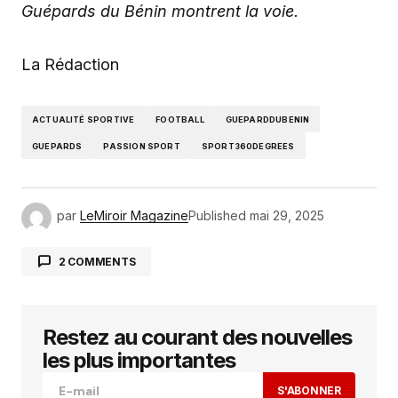
Guépards du Bénin montrent la voie.
La Rédaction
ACTUALITÉ SPORTIVE
FOOTBALL
GUEPARDDUBENIN
GUEPARDS
PASSION SPORT
SPORT360DEGREES
par
LeMiroir Magazine
Published
mai 29, 2025
2 COMMENTS
Ping :
Football-Bénin : les guépards posent un
acte de solidarité et d’engagement citoyen. -
Restez au courant des nouvelles
Sports Searchlight
les plus importantes
S'ABONNER