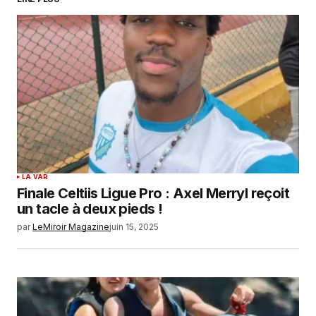
Your E-mail
*
Enregistrer mon nom, mon e-mail et mon
site dans le navigateur pour mon prochain
commentaire.
SUBMIT COMMENT
LA VAR
Finale Celtiis Ligue Pro : Axel Merryl reçoit
un tacle à deux pieds !
par
LeMiroir Magazine
juin 15, 2025