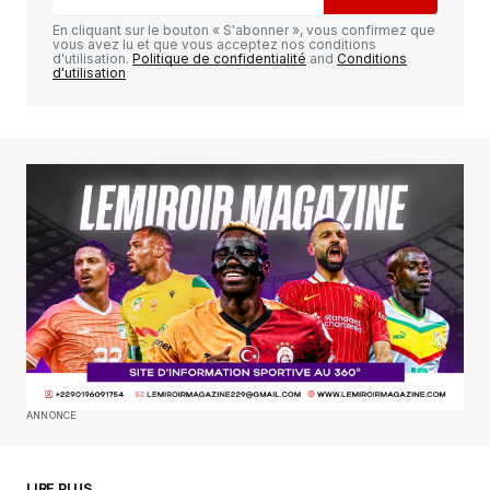
Luca798
mai 31, 2025 à 6:33 pm
En cliquant sur le bouton « S'abonner », vous confirmez que
vous avez lu et que vous acceptez nos conditions
https://shorturl.fm/47rLb
d'utilisation.
Politique de confidentialité
and
Conditions
d'utilisation
RÉPONDRE
Votre adresse e-mail ne sera pas publiée.
Les
champs obligatoires sont indiqués avec
*
Comment
*
ANNONCE
Your Name
*
LIRE PLUS