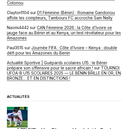
Cotonou
Clayton1104
sur
D1 Féminine (Bénin) : Romaine Gandonou
affole les compteurs, Tambours FC accroche Sam Nelly
Naomi4442
sur
CAN Féminine 2026 : la Côte d’Ivoire se
jauge face au Bénin et au Kenya, un test révélateur pour les
Amazones
Paul3515
sur
Journée FIFA : Côte d’Ivoire – Kenya : double
défi pour les Amazones du Benin
Actualité Sportive | Guépards scolaires U15 : le Bénin
prépare son offensive pour le sacre africain !
sur
TOURNOI
UFOA-B U15 SCOLAIRES 2025 — LE BÉNIN BRILLE EN OR, EN
BRONZE… ET EN DISTINCTIONS !
ACTUALITÉS