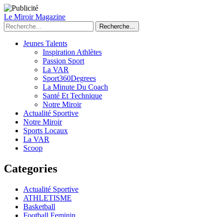
Le Miroir Magazine
Recherche...
Jeunes Talents
Inspiration Athlètes
Passion Sport
La VAR
Sport360Degrees
La Minute Du Coach
Santé Et Technique
Notre Miroir
Actualité Sportive
Notre Miroir
Sports Locaux
La VAR
Scoop
Categories
Actualité Sportive
ATHLETISME
Basketball
Football Feminin