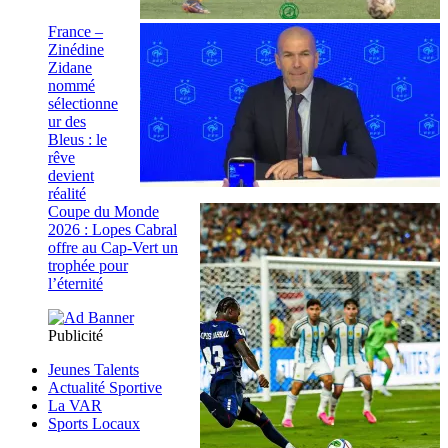
France –
Zinédine
Zidane
nommé
sélectionne
ur des
Bleus : le
rêve
devient
réalité
Coupe du Monde
2026 : Lopes Cabral
offre au Cap-Vert un
trophée pour
l’éternité
Publicité
Jeunes Talents
Actualité Sportive
La VAR
Sports Locaux