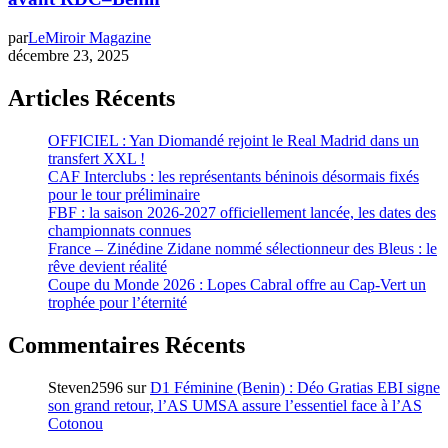
par
LeMiroir Magazine
décembre 23, 2025
Articles Récents
OFFICIEL : Yan Diomandé rejoint le Real Madrid dans un
transfert XXL !
CAF Interclubs : les représentants béninois désormais fixés
pour le tour préliminaire
FBF : la saison 2026-2027 officiellement lancée, les dates des
championnats connues
France – Zinédine Zidane nommé sélectionneur des Bleus : le
rêve devient réalité
Coupe du Monde 2026 : Lopes Cabral offre au Cap-Vert un
trophée pour l’éternité
Commentaires Récents
Steven2596
sur
D1 Féminine (Benin) : Déo Gratias EBI signe
son grand retour, l’AS UMSA assure l’essentiel face à l’AS
Cotonou