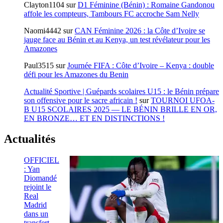
Clayton1104
sur
D1 Féminine (Bénin) : Romaine Gandonou
affole les compteurs, Tambours FC accroche Sam Nelly
Naomi4442
sur
CAN Féminine 2026 : la Côte d’Ivoire se
jauge face au Bénin et au Kenya, un test révélateur pour les
Amazones
Paul3515
sur
Journée FIFA : Côte d’Ivoire – Kenya : double
défi pour les Amazones du Benin
Actualité Sportive | Guépards scolaires U15 : le Bénin prépare
son offensive pour le sacre africain !
sur
TOURNOI UFOA-
B U15 SCOLAIRES 2025 — LE BÉNIN BRILLE EN OR,
EN BRONZE… ET EN DISTINCTIONS !
Actualités
OFFICIEL
: Yan
Diomandé
rejoint le
Real
Madrid
dans un
transfert