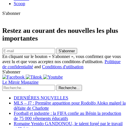
Scoop
S'abonner
Restez au courant des nouvelles les plus
importantes
S'abonner
En cliquant sur le bouton « S'abonner », vous confirmez que vous
avez lu et que vous acceptez nos conditions d'utilisation.
Politique
de confidentialité
and
Conditions d'utilisation
S'abonner
Le Miroir Magazine
Recherche...
DERNIÈRES NOUVELLES
MLS – J7 : Première apparition pour Rodolfo Aloko malgré la
défaite de Charlotte
Football et industrie : la FIFA confie au Bénin la production
de 75 000 vêtements éducatifs
Romaine Yenido GANDONOU, le talent forgé par le travail