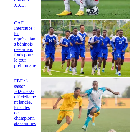
XXL !
CAF
Interclubs :
les
représentant
s béninois
désormais
fixés pour
le tour
préliminaire
FBF : la
saison
2026-2027
officielleme
nt lancée,
les dates
des
championn
ats connues