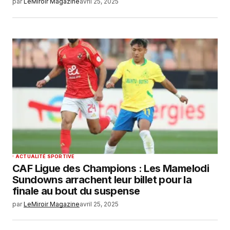
par
LeMiroir Magazine
avril 25, 2025
Your E-mail
*
Enregistrer mon nom, mon e-mail et mon
site dans le navigateur pour mon prochain
commentaire.
SUBMIT COMMENT
ACTUALITÉ SPORTIVE
CAF Ligue des Champions : Les Mamelodi
Sundowns arrachent leur billet pour la
finale au bout du suspense
par
LeMiroir Magazine
avril 25, 2025