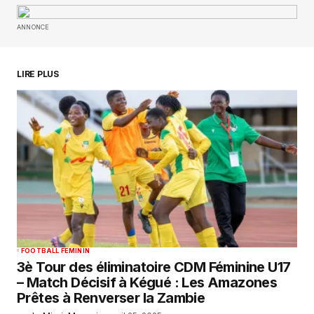
ANNONCE
Maggie220
avril 27, 2025 à 5:44 pm
Awesome
https://urlr.me/zH3wE5
LIRE PLUS
RÉPONDRE
Votre adresse e-mail ne sera pas publiée.
Les
champs obligatoires sont indiqués avec
*
Comment
*
FOOTBALL FEMININ
3è Tour des éliminatoire CDM Féminine U17
– Match Décisif à Kégué : Les Amazones
Prêtes à Renverser la Zambie
Your Name
*