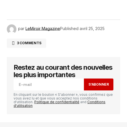
par
LeMiroir Magazine
Published
avril 25, 2025
3 COMMENTS
Marcellin FASSINOU
avril 25, 2025 à 1:44 pm
Victoire victoire victoire 🇧🇯
Restez au courant des nouvelles
les plus importantes
RÉPONDRE
S'ABONNER
En cliquant sur le bouton « S'abonner », vous confirmez que
Daria787
vous avez lu et que vous acceptez nos conditions
avril 25, 2025 à 3:42 pm
d'utilisation.
Politique de confidentialité
and
Conditions
d'utilisation
Very good
https://lc.cx/xjXBQT
RÉPONDRE