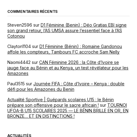
COMMENTAIRES RÉCENTS
Steven2596
sur
D1 Féminine (Benin) : Déo Gratias EBI signe
son grand retour, l’AS UMSA assure l’essentiel face à l’AS
Cotonou
Clayton1104
sur
D1 Féminine (Bénin) : Romaine Gandonou
affole les compteurs, Tambours FC accroche Sam Nelly
Naomi4442
sur
CAN Féminine 2026 : la Côte d’Ivoire se
jauge face au Bénin et au Kenya, un test révélateur pour les
Amazones
Paul3515
sur
Journée FIFA : Côte d’Ivoire – Kenya : double
défi pour les Amazones du Benin
Actualité Sportive | Guépards scolaires U15 : le Bénin
prépare son offensive pour le sacre africain !
sur
TOURNOI
UFOA-B U15 SCOLAIRES 2025 — LE BÉNIN BRILLE EN OR, EN
BRONZE… ET EN DISTINCTIONS !
ACTUALITÉS