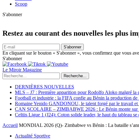
Scoop
S'abonner
Restez au courant des nouvelles les plus i
S'abonner
En cliquant sur le bouton « S'abonner », vous confirmez que vous avez
S'abonner
Le Miroir Magazine
Recherche...
DERNIÈRES NOUVELLES
MLS – J7 : Première apparition pour Rodolfo Aloko malgré la d
Football et industrie : la FIFA confie au Bénin la production d
Romaine Yenido GANDONOU, le talent forgé par le travail et l
CAN SCOLAIRE – ZIMBABWE 2026 : Le Bénin monte sur le p
Celtiis Ligue 1 (J24): Coton solide leader, le haut du tableau se
Accueil
MONDIAL 2026 (Q)- Zimbabwe vs Bénin : La bataille s’an
Actualité Sportive