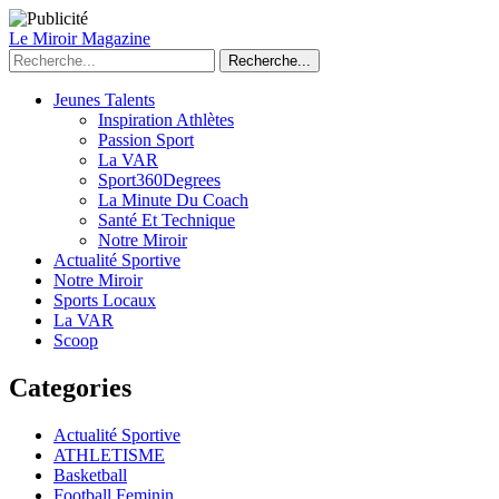
Le Miroir Magazine
Recherche...
Jeunes Talents
Inspiration Athlètes
Passion Sport
La VAR
Sport360Degrees
La Minute Du Coach
Santé Et Technique
Notre Miroir
Actualité Sportive
Notre Miroir
Sports Locaux
La VAR
Scoop
Categories
Actualité Sportive
ATHLETISME
Basketball
Football Feminin