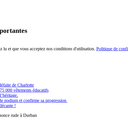
mportantes
 lu et que vous acceptez nos conditions d'utilisation.
Politique de confi
éfaite de Charlotte
e 75 000 vêtements éducatifs
’héritage.
odium et confirme sa progression
 décante !
nonce rude à Durban