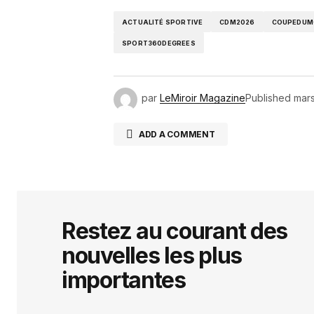
ACTUALITÉ SPORTIVE
CDM2026
COUPEDUM
SPORT360DEGREES
par
LeMiroir Magazine
Published
mars
ADD A COMMENT
Votre adresse e-mail ne sera pas 
indiqués avec
*
Restez au courant des
nouvelles les plus
Comment
*
importantes