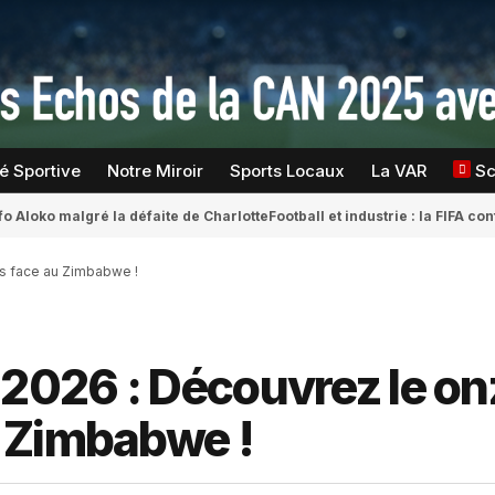
té Sportive
Notre Miroir
Sports Locaux
La VAR
S
fo Aloko malgré la défaite de Charlotte
Football et industrie : la FIFA 
ds face au Zimbabwe !
 2026 : Découvrez le on
 Zimbabwe !