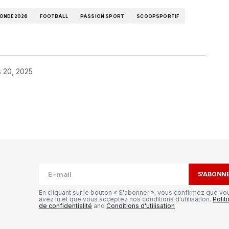
ONDE2026
FOOTBALL
PASSION SPORT
SCOOPSPORTIF
 20, 2025
publiée.
Les champs obligatoires sont
S'ABONN
En cliquant sur le bouton « S'abonner », vous confirmez que vo
avez lu et que vous acceptez nos conditions d'utilisation.
Polit
de confidentialité
and
Conditions d'utilisation