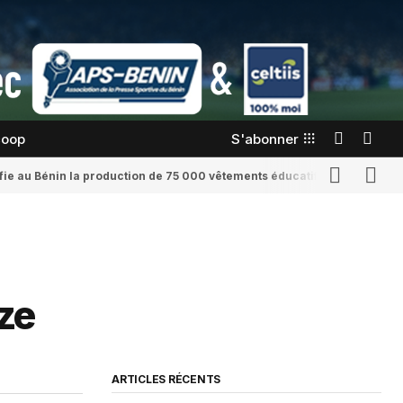
coop
S'abonner
confie au Bénin la production de 75 000 vêtements éducatifs
Romaine Yenid
ze
ARTICLES RÉCENTS