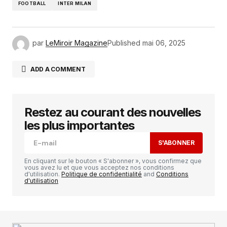
FOOTBALL
INTER MILAN
par
LeMiroir Magazine
Published
mai 06, 2025
ADD A COMMENT
Restez au courant des nouvelles
Votre adresse e-mail ne sera pas publiée.
Les
champs obligatoires sont indiqués avec
*
les plus importantes
S'ABONNER
Comment
*
En cliquant sur le bouton « S'abonner », vous confirmez que
vous avez lu et que vous acceptez nos conditions
d'utilisation.
Politique de confidentialité
and
Conditions
d'utilisation
Your Name
*