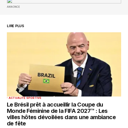
ANNONCE
Your E-mail
*
Enregistrer mon nom, mon e-mail et mon
LIRE PLUS
site dans le navigateur pour mon prochain
commentaire.
SUBMIT COMMENT
ACTUALITÉ SPORTIVE
Le Brésil prêt à accueillir la Coupe du
Monde Féminine de la FIFA 2027™ : Les
villes hôtes dévoilées dans une ambiance
de fête