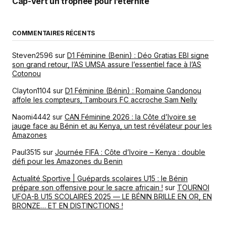
Cap-Vert un trophée pour l’éternité
COMMENTAIRES RÉCENTS
Steven2596
sur
D1 Féminine (Benin) : Déo Gratias EBI signe
son grand retour, l’AS UMSA assure l’essentiel face à l’AS
Cotonou
Clayton1104
sur
D1 Féminine (Bénin) : Romaine Gandonou
affole les compteurs, Tambours FC accroche Sam Nelly
Naomi4442
sur
CAN Féminine 2026 : la Côte d’Ivoire se
jauge face au Bénin et au Kenya, un test révélateur pour les
Amazones
Paul3515
sur
Journée FIFA : Côte d’Ivoire – Kenya : double
défi pour les Amazones du Benin
Actualité Sportive | Guépards scolaires U15 : le Bénin
prépare son offensive pour le sacre africain !
sur
TOURNOI
UFOA-B U15 SCOLAIRES 2025 — LE BÉNIN BRILLE EN OR, EN
BRONZE… ET EN DISTINCTIONS !