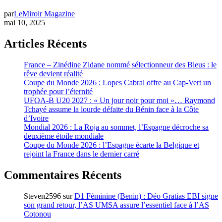
par
LeMiroir Magazine
mai 10, 2025
Articles Récents
France – Zinédine Zidane nommé sélectionneur des Bleus : le
rêve devient réalité
Coupe du Monde 2026 : Lopes Cabral offre au Cap-Vert un
trophée pour l’éternité
UFOA-B U20 2027 : « Un jour noir pour moi »… Raymond
Tchayé assume la lourde défaite du Bénin face à la Côte
d’Ivoire
Mondial 2026 : La Roja au sommet, l’Espagne décroche sa
deuxième étoile mondiale
Coupe du Monde 2026 : l’Espagne écarte la Belgique et
rejoint la France dans le dernier carré
Commentaires Récents
Steven2596
sur
D1 Féminine (Benin) : Déo Gratias EBI signe
son grand retour, l’AS UMSA assure l’essentiel face à l’AS
Cotonou