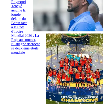
Raymond
Tchayé
assume la
lourde
défaite du
Bénin face
à la Côte
d’Ivoire
Mondial 2026 : La
Roja au sommet,
l’Espagne décroche
sa deuxième étoile
mondiale