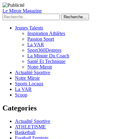
Le Miroir Magazine
Recherche...
Jeunes Talents
Inspiration Athlètes
Passion Sport
La VAR
Sport360Degrees
La Minute Du Coach
Santé Et Technique
Notre Miroir
Actualité Sportive
Notre Miroir
Sports Locaux
La VAR
Scoop
Categories
Actualité Sportive
ATHLETISME
Basketball
Football Feminin