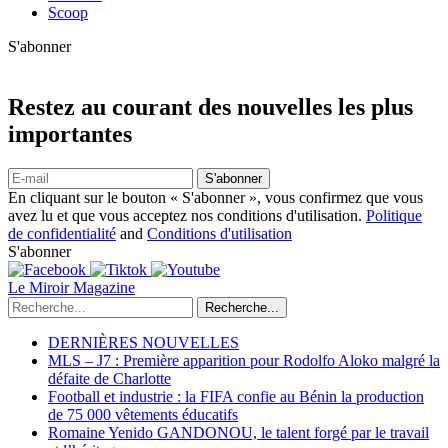
Scoop
S'abonner
Restez au courant des nouvelles les plus
importantes
S'abonner
En cliquant sur le bouton « S'abonner », vous confirmez que vous
avez lu et que vous acceptez nos conditions d'utilisation.
Politique
de confidentialité
and
Conditions d'utilisation
S'abonner
Le Miroir Magazine
Recherche...
DERNIÈRES NOUVELLES
MLS – J7 : Première apparition pour Rodolfo Aloko malgré la
défaite de Charlotte
Football et industrie : la FIFA confie au Bénin la production
de 75 000 vêtements éducatifs
Romaine Yenido GANDONOU, le talent forgé par le travail