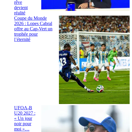
rêve
devient
réalité
Coupe du Monde
2026 : Lopes Cabral
offre au Cap-Vert un
trophée pour
l’éternité
UFOA-B
U20 2027 :
« Un jour
noir pour
moi »…