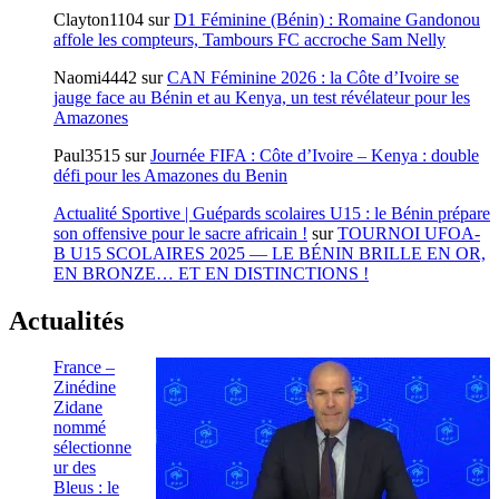
Clayton1104
sur
D1 Féminine (Bénin) : Romaine Gandonou
affole les compteurs, Tambours FC accroche Sam Nelly
Naomi4442
sur
CAN Féminine 2026 : la Côte d’Ivoire se
jauge face au Bénin et au Kenya, un test révélateur pour les
Amazones
Paul3515
sur
Journée FIFA : Côte d’Ivoire – Kenya : double
défi pour les Amazones du Benin
Actualité Sportive | Guépards scolaires U15 : le Bénin prépare
son offensive pour le sacre africain !
sur
TOURNOI UFOA-
B U15 SCOLAIRES 2025 — LE BÉNIN BRILLE EN OR,
EN BRONZE… ET EN DISTINCTIONS !
Actualités
France –
Zinédine
Zidane
nommé
sélectionne
ur des
Bleus : le