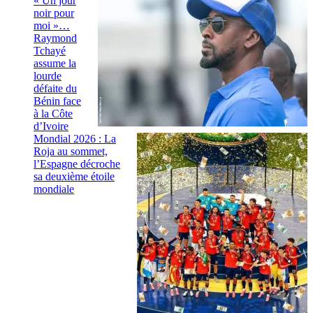
« Un jour
noir pour
moi »…
Raymond
Tchayé
assume la
lourde
défaite du
Bénin face
à la Côte
d’Ivoire
Mondial 2026 : La
Roja au sommet,
l’Espagne décroche
sa deuxième étoile
mondiale