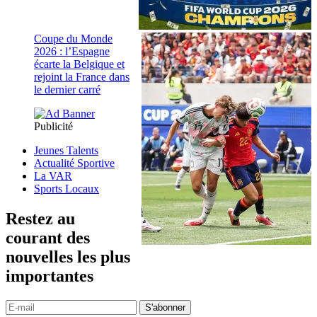
Coupe du Monde
2026 : l’Espagne
écarte la Belgique et
rejoint la France dans
le dernier carré
Publicité
Jeunes Talents
Actualité Sportive
La VAR
Sports Locaux
Restez au
courant des
nouvelles les plus
importantes
S'abonner