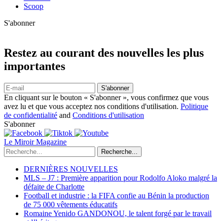
Scoop
S'abonner
Restez au courant des nouvelles les plus
importantes
S'abonner
En cliquant sur le bouton « S'abonner », vous confirmez que vous
avez lu et que vous acceptez nos conditions d'utilisation.
Politique
de confidentialité
and
Conditions d'utilisation
S'abonner
Le Miroir Magazine
Recherche...
DERNIÈRES NOUVELLES
MLS – J7 : Première apparition pour Rodolfo Aloko malgré la
défaite de Charlotte
Football et industrie : la FIFA confie au Bénin la production
de 75 000 vêtements éducatifs
Romaine Yenido GANDONOU, le talent forgé par le travail