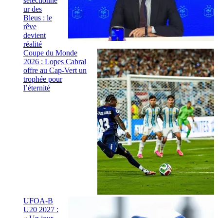
sélectionne
ur des
Bleus : le
rêve
devient
réalité
Coupe du Monde
2026 : Lopes Cabral
offre au Cap-Vert un
trophée pour
l’éternité
UFOA-B
U20 2027 :