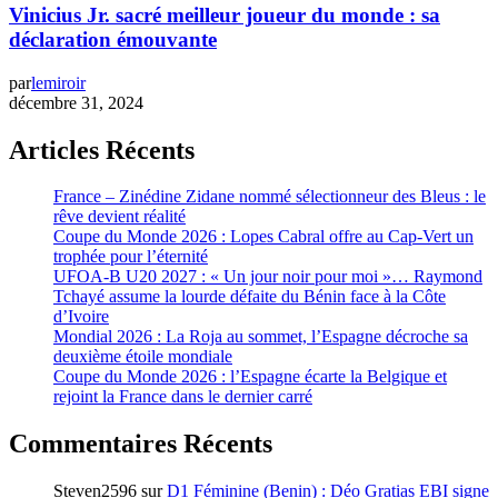
Vinicius Jr. sacré meilleur joueur du monde : sa
déclaration émouvante
par
lemiroir
décembre 31, 2024
Articles Récents
France – Zinédine Zidane nommé sélectionneur des Bleus : le
rêve devient réalité
Coupe du Monde 2026 : Lopes Cabral offre au Cap-Vert un
trophée pour l’éternité
UFOA-B U20 2027 : « Un jour noir pour moi »… Raymond
Tchayé assume la lourde défaite du Bénin face à la Côte
d’Ivoire
Mondial 2026 : La Roja au sommet, l’Espagne décroche sa
deuxième étoile mondiale
Coupe du Monde 2026 : l’Espagne écarte la Belgique et
rejoint la France dans le dernier carré
Commentaires Récents
Steven2596
sur
D1 Féminine (Benin) : Déo Gratias EBI signe