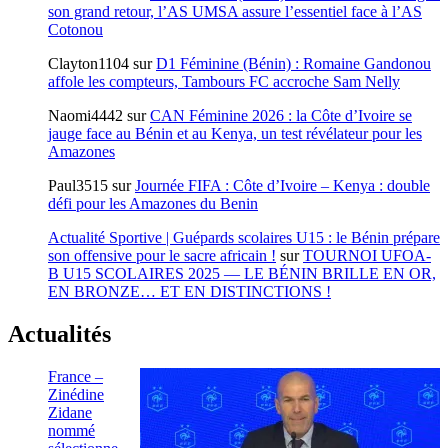
son grand retour, l’AS UMSA assure l’essentiel face à l’AS
Cotonou
Clayton1104
sur
D1 Féminine (Bénin) : Romaine Gandonou
affole les compteurs, Tambours FC accroche Sam Nelly
Naomi4442
sur
CAN Féminine 2026 : la Côte d’Ivoire se
jauge face au Bénin et au Kenya, un test révélateur pour les
Amazones
Paul3515
sur
Journée FIFA : Côte d’Ivoire – Kenya : double
défi pour les Amazones du Benin
Actualité Sportive | Guépards scolaires U15 : le Bénin prépare
son offensive pour le sacre africain !
sur
TOURNOI UFOA-
B U15 SCOLAIRES 2025 — LE BÉNIN BRILLE EN OR,
EN BRONZE… ET EN DISTINCTIONS !
Actualités
France –
Zinédine
Zidane
nommé