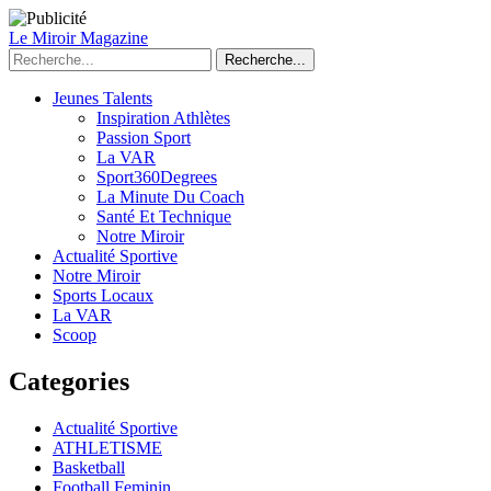
Le Miroir Magazine
Recherche...
Jeunes Talents
Inspiration Athlètes
Passion Sport
La VAR
Sport360Degrees
La Minute Du Coach
Santé Et Technique
Notre Miroir
Actualité Sportive
Notre Miroir
Sports Locaux
La VAR
Scoop
Categories
Actualité Sportive
ATHLETISME
Basketball
Football Feminin