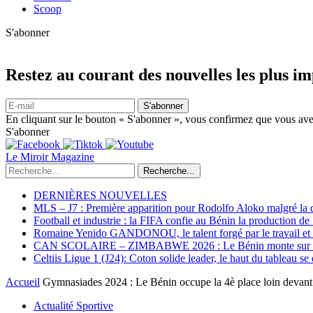
Scoop
S'abonner
Restez au courant des nouvelles les plus i
S'abonner
En cliquant sur le bouton « S'abonner », vous confirmez que vous avez
S'abonner
Le Miroir Magazine
Recherche...
DERNIÈRES NOUVELLES
MLS – J7 : Première apparition pour Rodolfo Aloko malgré la d
Football et industrie : la FIFA confie au Bénin la production d
Romaine Yenido GANDONOU, le talent forgé par le travail et l
CAN SCOLAIRE – ZIMBABWE 2026 : Le Bénin monte sur le p
Celtiis Ligue 1 (J24): Coton solide leader, le haut du tableau se
Accueil
Gymnasiades 2024 : Le Bénin occupe la 4è place loin devant 
Actualité Sportive