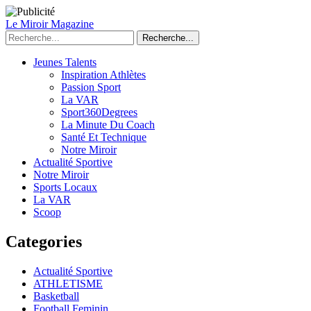
Le Miroir Magazine
Recherche...
Jeunes Talents
Inspiration Athlètes
Passion Sport
La VAR
Sport360Degrees
La Minute Du Coach
Santé Et Technique
Notre Miroir
Actualité Sportive
Notre Miroir
Sports Locaux
La VAR
Scoop
Categories
Actualité Sportive
ATHLETISME
Basketball
Football Feminin