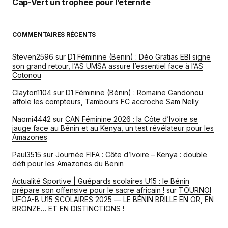
Cap-Vert un trophée pour l’éternité
COMMENTAIRES RÉCENTS
Steven2596
sur
D1 Féminine (Benin) : Déo Gratias EBI signe
son grand retour, l’AS UMSA assure l’essentiel face à l’AS
Cotonou
Clayton1104
sur
D1 Féminine (Bénin) : Romaine Gandonou
affole les compteurs, Tambours FC accroche Sam Nelly
Naomi4442
sur
CAN Féminine 2026 : la Côte d’Ivoire se
jauge face au Bénin et au Kenya, un test révélateur pour les
Amazones
Paul3515
sur
Journée FIFA : Côte d’Ivoire – Kenya : double
défi pour les Amazones du Benin
Actualité Sportive | Guépards scolaires U15 : le Bénin
prépare son offensive pour le sacre africain !
sur
TOURNOI
UFOA-B U15 SCOLAIRES 2025 — LE BÉNIN BRILLE EN OR, EN
BRONZE… ET EN DISTINCTIONS !