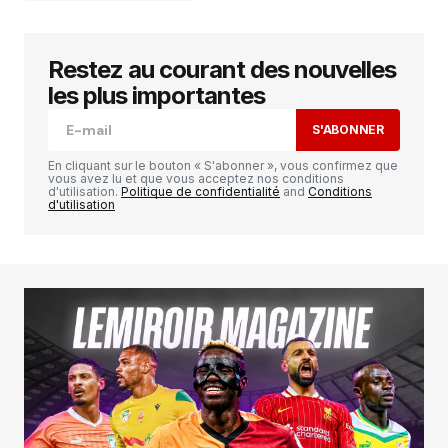
Restez au courant des nouvelles
Votre adresse e-mail ne sera pas publiée.
Les
champs obligatoires sont indiqués avec
*
les plus importantes
S'ABONNER
Comment
*
En cliquant sur le bouton « S'abonner », vous confirmez que
vous avez lu et que vous acceptez nos conditions
d'utilisation.
Politique de confidentialité
and
Conditions
d'utilisation
Your Name
*
Your E-mail
*
Enregistrer mon nom, mon e-mail et mon
site dans le navigateur pour mon prochain
commentaire.