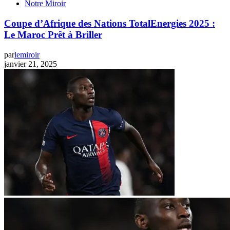
Notre Miroir
Coupe d’Afrique des Nations TotalEnergies 2025 :
Le Maroc Prêt à Briller
par
lemiroir
janvier 21, 2025