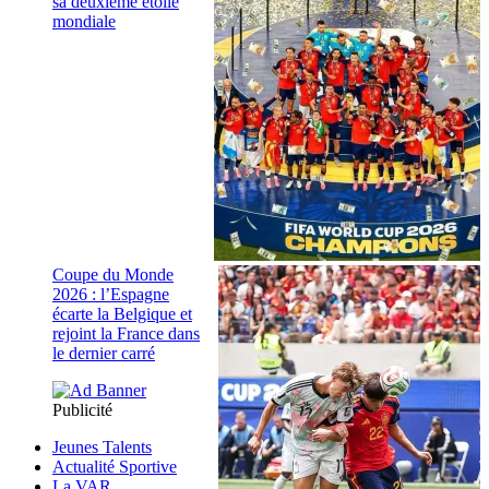
sa deuxième étoile
mondiale
Coupe du Monde
2026 : l’Espagne
écarte la Belgique et
rejoint la France dans
le dernier carré
Publicité
Jeunes Talents
Actualité Sportive
La VAR