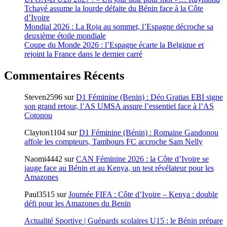
Tchayé assume la lourde défaite du Bénin face à la Côte
d’Ivoire
Mondial 2026 : La Roja au sommet, l’Espagne décroche sa
deuxième étoile mondiale
Coupe du Monde 2026 : l’Espagne écarte la Belgique et
rejoint la France dans le dernier carré
Commentaires Récents
Steven2596
sur
D1 Féminine (Benin) : Déo Gratias EBI signe
son grand retour, l’AS UMSA assure l’essentiel face à l’AS
Cotonou
Clayton1104
sur
D1 Féminine (Bénin) : Romaine Gandonou
affole les compteurs, Tambours FC accroche Sam Nelly
Naomi4442
sur
CAN Féminine 2026 : la Côte d’Ivoire se
jauge face au Bénin et au Kenya, un test révélateur pour les
Amazones
Paul3515
sur
Journée FIFA : Côte d’Ivoire – Kenya : double
défi pour les Amazones du Benin
Actualité Sportive | Guépards scolaires U15 : le Bénin prépare