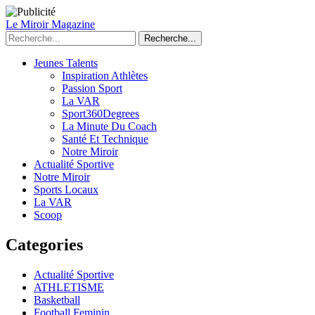
Le Miroir Magazine
Recherche...
Jeunes Talents
Inspiration Athlètes
Passion Sport
La VAR
Sport360Degrees
La Minute Du Coach
Santé Et Technique
Notre Miroir
Actualité Sportive
Notre Miroir
Sports Locaux
La VAR
Scoop
Categories
Actualité Sportive
ATHLETISME
Basketball
Football Feminin