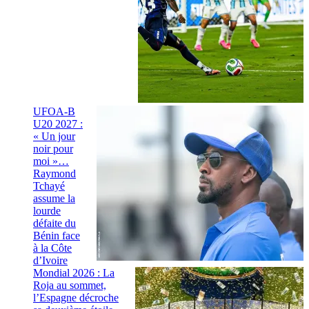
UFOA-B
U20 2027 :
« Un jour
noir pour
moi »…
Raymond
Tchayé
assume la
lourde
défaite du
Bénin face
à la Côte
d’Ivoire
Mondial 2026 : La
Roja au sommet,
l’Espagne décroche