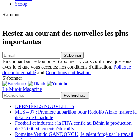
Scoop
S'abonner
Restez au courant des nouvelles les plus
importantes
S'abonner
En cliquant sur le bouton « S'abonner », vous confirmez que vous
avez lu et que vous acceptez nos conditions d'utilisation.
Politique
de confidentialité
and
Conditions d'utilisation
S'abonner
Le Miroir Magazine
Recherche...
DERNIÈRES NOUVELLES
MLS – J7 : Première apparition pour Rodolfo Aloko malgré la
défaite de Charlotte
Football et industrie : la FIFA confie au Bénin la production
de 75 000 vêtements éducatifs
Romaine Yenido GANDONOU, le talent forgé par le travail