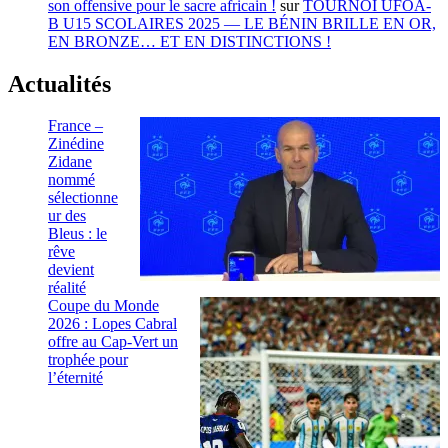
son offensive pour le sacre africain !
sur
TOURNOI UFOA-
B U15 SCOLAIRES 2025 — LE BÉNIN BRILLE EN OR,
EN BRONZE… ET EN DISTINCTIONS !
Actualités
France –
Zinédine
Zidane
nommé
sélectionne
ur des
Bleus : le
rêve
devient
réalité
Coupe du Monde
2026 : Lopes Cabral
offre au Cap-Vert un
trophée pour
l’éternité