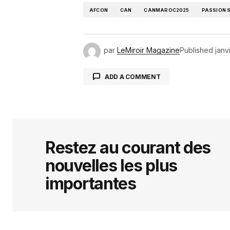
AFCON
CAN
CANMAROC2025
PASSION 
par
LeMiroir Magazine
Published
janv
ADD A COMMENT
Votre adresse e-mail ne sera pas 
indiqués avec
*
Restez au courant des
nouvelles les plus
Comment
*
importantes
Your Name
*