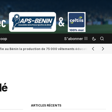
coop
S'abonner
confie au Bénin la production de 75 000 vêtements éducatifs
Romaine Yenid
lé
ARTICLES RÉCENTS