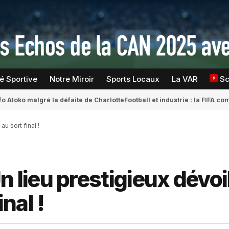
té Sportive
Notre Miroir
Sports Locaux
La VAR
S
fo Aloko malgré la défaite de Charlotte
Football et industrie : la FIFA 
u sort final !
lieu prestigieux dévoi
inal !