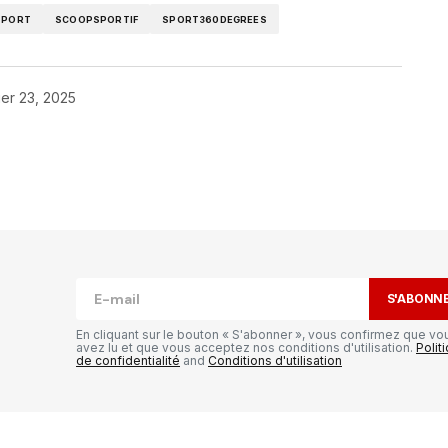
SPORT
SCOOPSPORTIF
SPORT360DEGREES
ier 23, 2025
publiée.
Les champs obligatoires sont
S'ABONN
En cliquant sur le bouton « S'abonner », vous confirmez que vo
avez lu et que vous acceptez nos conditions d'utilisation.
Polit
de confidentialité
and
Conditions d'utilisation
Your E-mail
*