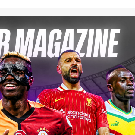
il et
ur