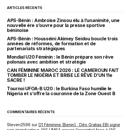
ARTICLES RÉCENTS
APS-Bénin : Ambroise Zinsou élu à l’unanimité, une
nouvelle ère s’ouvre pour la presse sportive
béninoise
APS-Bénin : Housséini Akimey Seidou boucle trois
années de réformes, de formation et de
partenariats stratégiques
Mondial U20 Féminin : le Bénin prépare son rêve
polonais avec ambition et stratégie
CAN FÉMININE MAROC 2026 : LE CAMEROUN FAIT
TOMBER LE NIGÉRIA ET BRISE LE RÊVE D’UN 11e
SACRE !
Tournoi UFOA-B U20 : le Burkina Faso humilie le
Nigeria et s’offre la couronne de la Zone Ouest B
COMMENTAIRES RÉCENTS
Steven2596
sur
D1 Féminine (Benin) : Déo Gratias EBI signe
son grand retour, l’AS UMSA assure l’essentiel face à l’AS