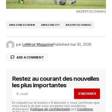
NAZIFATOU DANGUI
AMAZONE DU BENIN
AMAZONE U17
NAZIFATOU DANGUI
par
LeMiroir Magazine
Published
mai 30, 2026
ADD A COMMENT
Restez au courant des nouvelles
Votre adresse e-mail ne sera pas publiée.
Les
champs obligatoires sont indiqués avec
*
les plus importantes
S'ABONNER
Comment
*
En cliquant sur le bouton « S'abonner », vous confirmez que
vous avez lu et que vous acceptez nos conditions
d'utilisation.
Politique de confidentialité
and
Conditions