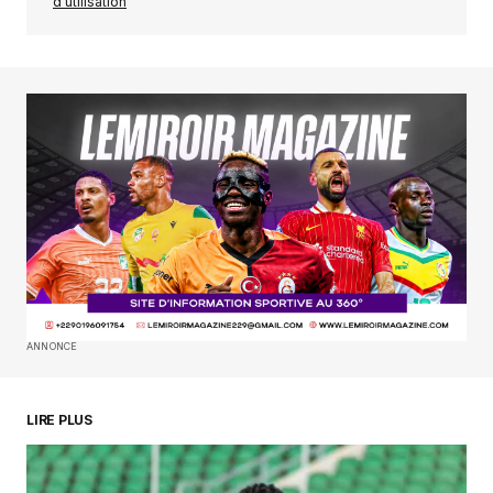
d'utilisation
Your Name
*
Your E-mail
*
Enregistrer mon nom, mon e-mail et mon
site dans le navigateur pour mon prochain
commentaire.
SUBMIT COMMENT
ANNONCE
LIRE PLUS