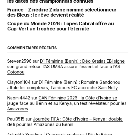
les dates des championnats connues
France – Zinédine Zidane nommé sélectionneur
des Bleus : le rêve devient réalité
Coupe du Monde 2026 : Lopes Cabral offre au
Cap-Vert un trophée pour l’éternité
COMMENTAIRES RÉCENTS
Steven2596
sur
D1 Féminine (Benin) : Déo Gratias EBI signe
son grand retour, l’AS UMSA assure l’essentiel face à l’AS
Cotonou
Clayton1104
sur
D1 Féminine (Bénin) : Romaine Gandonou
affole les compteurs, Tambours FC accroche Sam Nelly
Naomi4442
sur
CAN Féminine 2026 : la Côte d’Ivoire se
jauge face au Bénin et au Kenya, un test révélateur pour les
Amazones
Paul3515
sur
Journée FIFA : Côte d’Ivoire – Kenya : double
défi pour les Amazones du Benin
Actualité Sportive | Guépards scolaires U15 : le Bénin