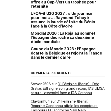
offre au Cap-Vert un trophée pour
l’éternité
UFOA-B U20 2027 : « Un jour noir
pour moi »… Raymond Tchayé
assume la lourde défaite du Bénin
face à la Côte d’Ivoire
Mondial 2026 : La Roja au sommet,
l’Espagne décroche sa deuxième
étoile mondiale
Coupe du Monde 2026 : l’Espagne
écarte la Belgique et rejoint la France
dans le dernier carré
COMMENTAIRES RÉCENTS
Steven2596
sur
D1 Féminine (Benin) : Déo
Gratias EBI signe son grand retour, l’AS UMSA
assure l’essentiel face à l’AS Cotonou
Clayton1104
sur
D1 Féminine (Bénin) :
Romaine Gandonou affole les compteurs,
Tambours FC accroche Sam Nelly