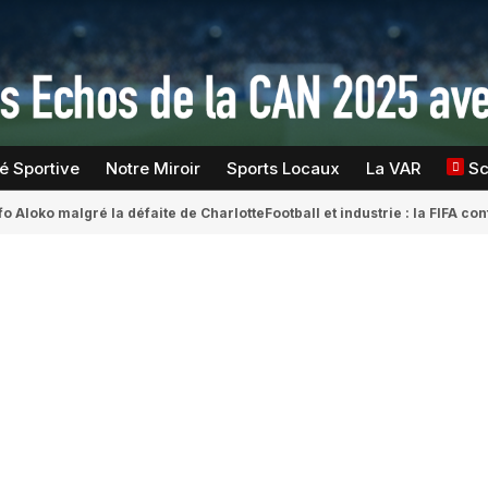
té Sportive
Notre Miroir
Sports Locaux
La VAR
S
fo Aloko malgré la défaite de Charlotte
Football et industrie : la FIFA 