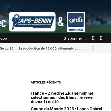
coop
S'abonner
confie au Bénin la production de 75 000 vêtements éducatifs
Romaine Yenid
ARTICLES RÉCENTS
France – Zinédine Zidane nommé
sélectionneur des Bleus : le rêve
devient réalité
Coupe du Monde 2026 : Lopes Cabral