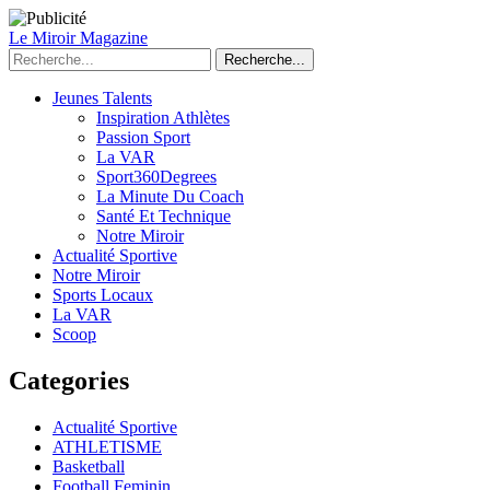
Le Miroir Magazine
Recherche...
Jeunes Talents
Inspiration Athlètes
Passion Sport
La VAR
Sport360Degrees
La Minute Du Coach
Santé Et Technique
Notre Miroir
Actualité Sportive
Notre Miroir
Sports Locaux
La VAR
Scoop
Categories
Actualité Sportive
ATHLETISME
Basketball
Football Feminin