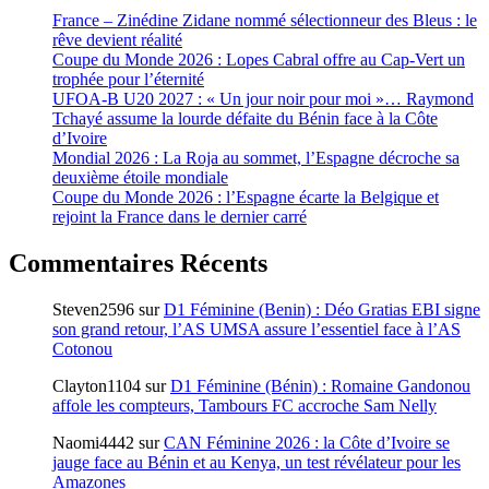
France – Zinédine Zidane nommé sélectionneur des Bleus : le
rêve devient réalité
Coupe du Monde 2026 : Lopes Cabral offre au Cap-Vert un
trophée pour l’éternité
UFOA-B U20 2027 : « Un jour noir pour moi »… Raymond
Tchayé assume la lourde défaite du Bénin face à la Côte
d’Ivoire
Mondial 2026 : La Roja au sommet, l’Espagne décroche sa
deuxième étoile mondiale
Coupe du Monde 2026 : l’Espagne écarte la Belgique et
rejoint la France dans le dernier carré
Commentaires Récents
Steven2596
sur
D1 Féminine (Benin) : Déo Gratias EBI signe
son grand retour, l’AS UMSA assure l’essentiel face à l’AS
Cotonou
Clayton1104
sur
D1 Féminine (Bénin) : Romaine Gandonou
affole les compteurs, Tambours FC accroche Sam Nelly
Naomi4442
sur
CAN Féminine 2026 : la Côte d’Ivoire se
jauge face au Bénin et au Kenya, un test révélateur pour les
Amazones