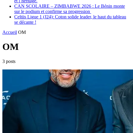
et l’héritage.
CAN SCOLAIRE – ZIMBABWE 2026 : Le Bénin monte
sur le podium et confirme sa progression
Celtiis Ligue 1 (J24): Coton solide leader, le haut du tableau
se décante !
Accueil
OM
OM
3 posts