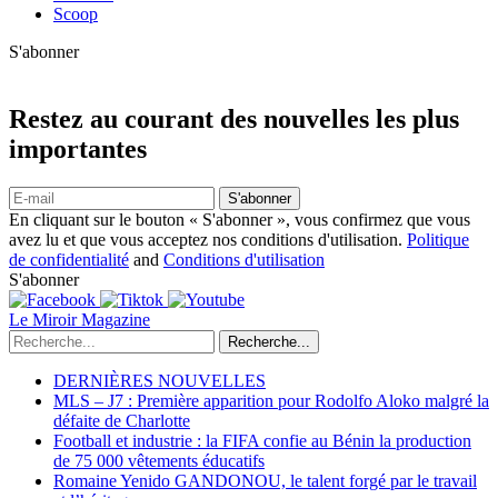
Scoop
S'abonner
Restez au courant des nouvelles les plus
importantes
S'abonner
En cliquant sur le bouton « S'abonner », vous confirmez que vous
avez lu et que vous acceptez nos conditions d'utilisation.
Politique
de confidentialité
and
Conditions d'utilisation
S'abonner
Le Miroir Magazine
Recherche...
DERNIÈRES NOUVELLES
MLS – J7 : Première apparition pour Rodolfo Aloko malgré la
défaite de Charlotte
Football et industrie : la FIFA confie au Bénin la production
de 75 000 vêtements éducatifs
Romaine Yenido GANDONOU, le talent forgé par le travail