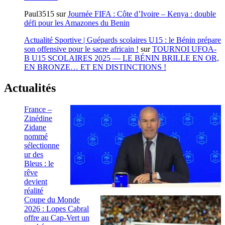
Paul3515
sur
Journée FIFA : Côte d’Ivoire – Kenya : double
défi pour les Amazones du Benin
Actualité Sportive | Guépards scolaires U15 : le Bénin prépare
son offensive pour le sacre africain !
sur
TOURNOI UFOA-
B U15 SCOLAIRES 2025 — LE BÉNIN BRILLE EN OR,
EN BRONZE… ET EN DISTINCTIONS !
Actualités
France –
Zinédine
Zidane
nommé
sélectionne
ur des
Bleus : le
rêve
devient
réalité
Coupe du Monde
2026 : Lopes Cabral
offre au Cap-Vert un