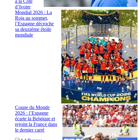
à la Côte
d’Ivoire
Mondial 2026 : La
Roja au sommet,
l’Espagne décroche
sa deuxième étoile
mondiale
Coupe du Monde
2026 : l’Espagne
écarte la Belgique et
rejoint la France dans
le dernier carré