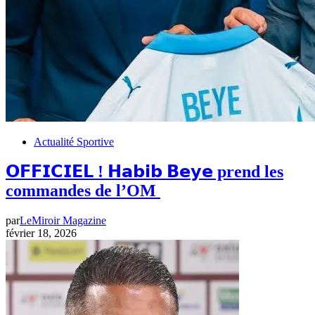
Actualité Sportive
𝗢𝗙𝗙𝗜𝗖𝗜𝗘𝗟 ! 𝗛𝗮𝗯𝗶𝗯 𝗕𝗲𝘆𝗲 prend les
commandes de l’OM
par
LeMiroir Magazine
février 18, 2026