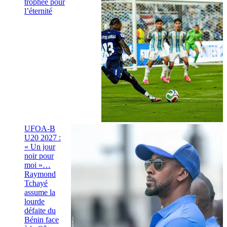
trophée pour
l’éternité
UFOA-B
U20 2027 :
« Un jour
noir pour
moi »…
Raymond
Tchayé
assume la
lourde
défaite du
Bénin face