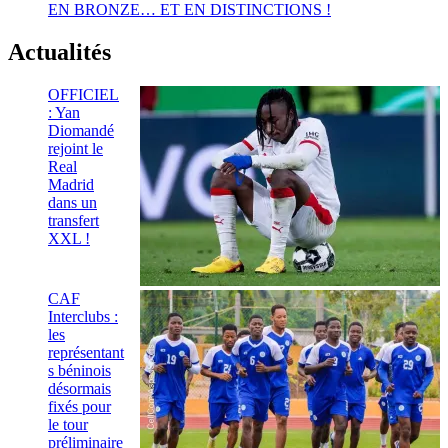
EN BRONZE… ET EN DISTINCTIONS !
Actualités
OFFICIEL
: Yan
Diomandé
rejoint le
Real
Madrid
dans un
transfert
XXL !
CAF
Interclubs :
les
représentant
s béninois
désormais
fixés pour
le tour
préliminaire