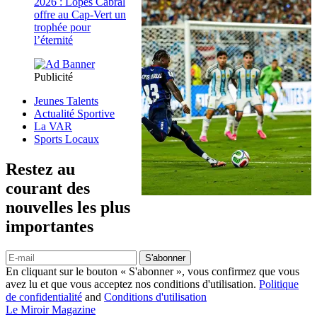
2026 : Lopes Cabral
offre au Cap-Vert un
trophée pour
l’éternité
Publicité
Jeunes Talents
Actualité Sportive
La VAR
Sports Locaux
Restez au
courant des
nouvelles les plus
importantes
S'abonner
En cliquant sur le bouton « S'abonner », vous confirmez que vous
avez lu et que vous acceptez nos conditions d'utilisation.
Politique
de confidentialité
and
Conditions d'utilisation
Le Miroir Magazine