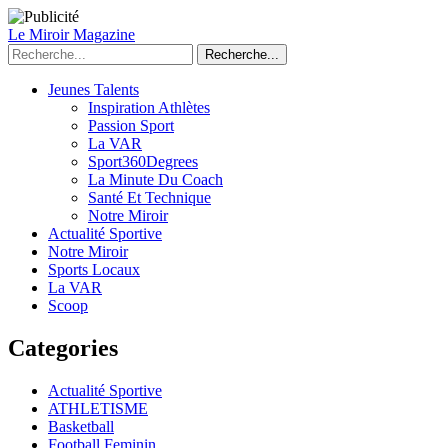
Le Miroir Magazine
Recherche...
Jeunes Talents
Inspiration Athlètes
Passion Sport
La VAR
Sport360Degrees
La Minute Du Coach
Santé Et Technique
Notre Miroir
Actualité Sportive
Notre Miroir
Sports Locaux
La VAR
Scoop
Categories
Actualité Sportive
ATHLETISME
Basketball
Football Feminin