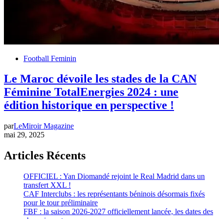
Football Feminin
Le Maroc dévoile les stades de la CAN
Féminine TotalEnergies 2024 : une
édition historique en perspective !
par
LeMiroir Magazine
mai 29, 2025
Articles Récents
OFFICIEL : Yan Diomandé rejoint le Real Madrid dans un
transfert XXL !
CAF Interclubs : les représentants béninois désormais fixés
pour le tour préliminaire
FBF : la saison 2026-2027 officiellement lancée, les dates des