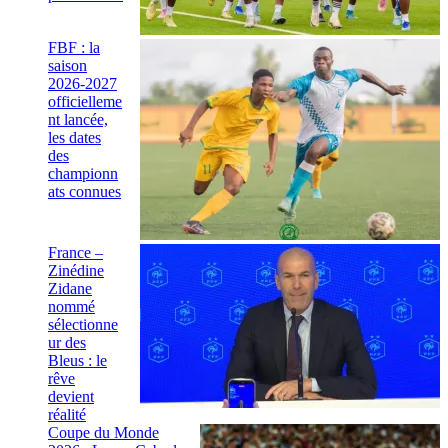
FBF : la
saison
2026-2027
officielleme
nt lancée,
les dates
des
championn
ats connues
France –
Zinédine
Zidane
nommé
sélectionne
ur des
Bleus : le
rêve
devient
réalité
Coupe du Monde