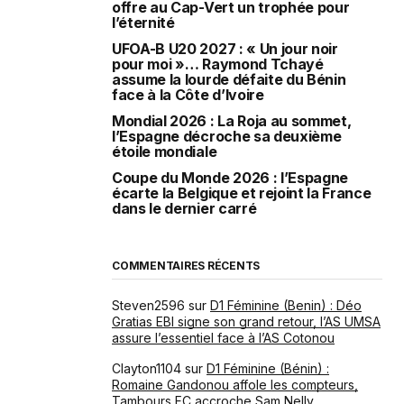
offre au Cap-Vert un trophée pour
l’éternité
UFOA-B U20 2027 : « Un jour noir
pour moi »… Raymond Tchayé
assume la lourde défaite du Bénin
face à la Côte d’Ivoire
Mondial 2026 : La Roja au sommet,
l’Espagne décroche sa deuxième
étoile mondiale
Coupe du Monde 2026 : l’Espagne
écarte la Belgique et rejoint la France
dans le dernier carré
COMMENTAIRES RÉCENTS
Steven2596
sur
D1 Féminine (Benin) : Déo
Gratias EBI signe son grand retour, l’AS UMSA
assure l’essentiel face à l’AS Cotonou
Clayton1104
sur
D1 Féminine (Bénin) :
Romaine Gandonou affole les compteurs,
Tambours FC accroche Sam Nelly