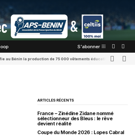
coop
S'abonner
confie au Bénin la production de 75 000 vêtements éducatifs
Romaine Yenid
ARTICLES RÉCENTS
France – Zinédine Zidane nommé
sélectionneur des Bleus : le rêve
devient réalité
Coupe du Monde 2026 : Lopes Cabral