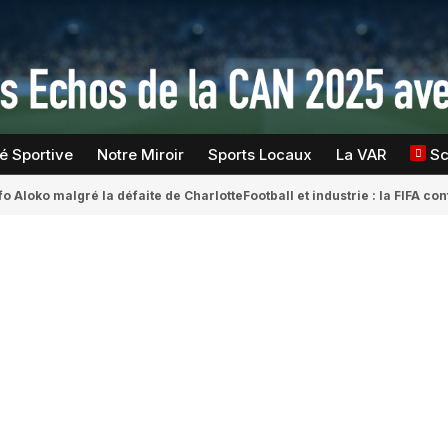
té Sportive
Notre Miroir
Sports Locaux
La VAR
S
fo Aloko malgré la défaite de Charlotte
Football et industrie : la FIFA 