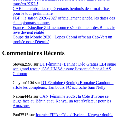
transfert XXL !
CAF Interclubs : les représentants béninois désormais fixés
pour le tour préliminaire
FBF : la saison 2026-2027 officiellement lancée, les dates des
championnats connues
France – Zinédine Zidane nommé sélectionneur des Bleus : le
rêve devient réalité
Coupe du Monde 2026 : Lopes Cabral offre au Cap-Vert un
trophée pour l’éternité
Commentaires Récents
Steven2596
sur
D1 Féminine (Benin) : Déo Gratias EBI signe
son grand retour, l’AS UMSA assure l’essentiel face à l’AS
Cotonou
Clayton1104
sur
D1 Féminine (Bénin) : Romaine Gandonou
affole les compteurs, Tambours FC accroche Sam Nelly
Naomi4442
sur
CAN Féminine 2026 : la Côte d’Ivoire se
jauge face au Bénin et au Kenya, un test révélateur pour les
Amazones
Paul3515
sur
Journée FIFA : Côte d’Ivoire – Kenya : double