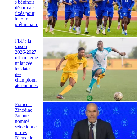
s béninois
désormais
fixés pour
le tour
préliminaire
FBF : la
saison
2026-2027
officielleme
nt lancée,
les dates
des
championn
ats connues
France –
Zinédine
Zidane
nommé
sélectionne
ur des
Bleus : le