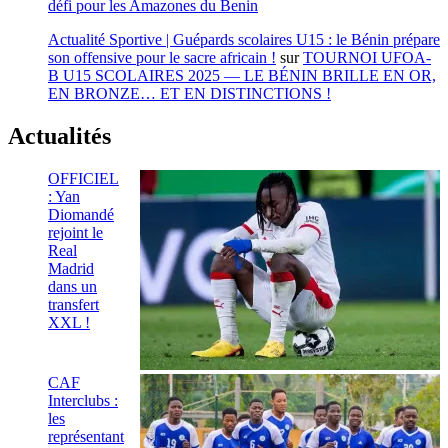
défi pour les Amazones du Benin
Actualité Sportive | Guépards scolaires U15 : le Bénin prépare
son offensive pour le sacre africain !
sur
TOURNOI UFOA-
B U15 SCOLAIRES 2025 — LE BÉNIN BRILLE EN OR,
EN BRONZE… ET EN DISTINCTIONS !
Actualités
OFFICIEL
: Yan
Diomandé
rejoint le
Real
Madrid
dans un
transfert
XXL !
CAF
Interclubs :
les
représentant