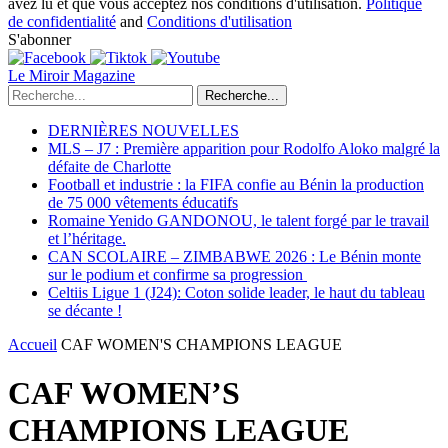
avez lu et que vous acceptez nos conditions d'utilisation.
Politique
de confidentialité
and
Conditions d'utilisation
S'abonner
Le Miroir Magazine
Recherche...
DERNIÈRES NOUVELLES
MLS – J7 : Première apparition pour Rodolfo Aloko malgré la
défaite de Charlotte
Football et industrie : la FIFA confie au Bénin la production
de 75 000 vêtements éducatifs
Romaine Yenido GANDONOU, le talent forgé par le travail
et l’héritage.
CAN SCOLAIRE – ZIMBABWE 2026 : Le Bénin monte
sur le podium et confirme sa progression
Celtiis Ligue 1 (J24): Coton solide leader, le haut du tableau
se décante !
Accueil
CAF WOMEN'S CHAMPIONS LEAGUE
CAF WOMEN’S
CHAMPIONS LEAGUE