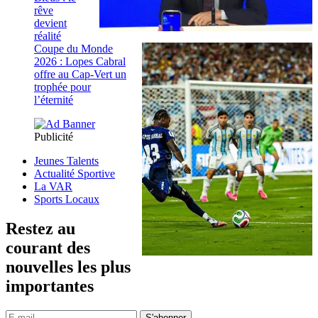
rêve
devient
réalité
Coupe du Monde
2026 : Lopes Cabral
offre au Cap-Vert un
trophée pour
l’éternité
Publicité
Jeunes Talents
Actualité Sportive
La VAR
Sports Locaux
Restez au
courant des
nouvelles les plus
importantes
S'abonner