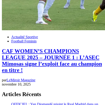
Actualité Sportive
Football Feminin
CAF WOMEN’S CHAMPIONS
LEAGUE 2025 – JOURNÉE 1 : L’ASEC
Mimosas signe l’exploit face au champion
en titre !
par
LeMiroir Magazine
novembre 10, 2025
Articles Récents
OFFICIEL : Yan Diomandé rejoint le Real Madrid dans un