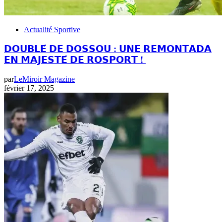
Actualité Sportive
𝗗𝗢𝗨𝗕𝗟𝗘́ 𝗗𝗘 𝗗𝗢𝗦𝗦𝗢𝗨 : 𝗨𝗡𝗘 𝗥𝗘𝗠𝗢𝗡𝗧𝗔𝗗𝗔
𝗘𝗡 𝗠𝗔𝗝𝗘𝗦𝗧𝗘́ 𝗗𝗘 𝗥𝗢𝗦𝗣𝗢𝗥𝗧 !
par
LeMiroir Magazine
février 17, 2025