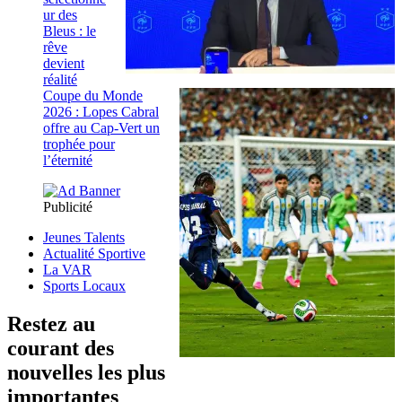
ur des
Bleus : le
rêve
devient
réalité
Coupe du Monde
2026 : Lopes Cabral
offre au Cap-Vert un
trophée pour
l’éternité
Publicité
Jeunes Talents
Actualité Sportive
La VAR
Sports Locaux
Restez au
courant des
nouvelles les plus
importantes