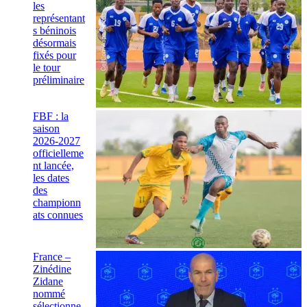
les
représentant
s béninois
désormais
fixés pour
le tour
préliminaire
FBF : la
saison
2026-2027
officielleme
nt lancée,
les dates
des
championn
ats connues
France –
Zinédine
Zidane
nommé
sélectionne