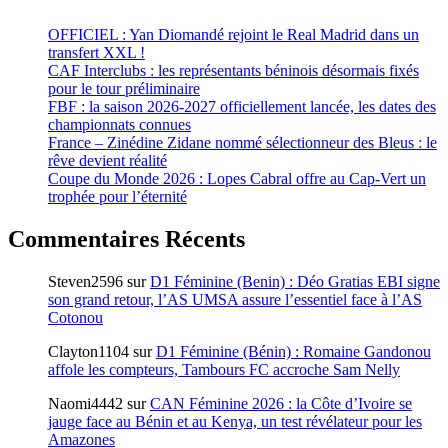
OFFICIEL : Yan Diomandé rejoint le Real Madrid dans un
transfert XXL !
CAF Interclubs : les représentants béninois désormais fixés
pour le tour préliminaire
FBF : la saison 2026-2027 officiellement lancée, les dates des
championnats connues
France – Zinédine Zidane nommé sélectionneur des Bleus : le
rêve devient réalité
Coupe du Monde 2026 : Lopes Cabral offre au Cap-Vert un
trophée pour l’éternité
Commentaires Récents
Steven2596
sur
D1 Féminine (Benin) : Déo Gratias EBI signe
son grand retour, l’AS UMSA assure l’essentiel face à l’AS
Cotonou
Clayton1104
sur
D1 Féminine (Bénin) : Romaine Gandonou
affole les compteurs, Tambours FC accroche Sam Nelly
Naomi4442
sur
CAN Féminine 2026 : la Côte d’Ivoire se
jauge face au Bénin et au Kenya, un test révélateur pour les
Amazones