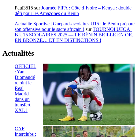
Paul3515
sur
Journée FIFA : Côte d’Ivoire – Kenya : double
défi pour les Amazones du Benin
Actualité Sportive | Guépards scolaires U15 : le Bénin prépare
son offensive pour le sacre africain !
sur
TOURNOI UFOA-
B U15 SCOLAIRES 2025 — LE BÉNIN BRILLE EN OR,
EN BRONZE… ET EN DISTINCTIONS !
Actualités
OFFICIEL
: Yan
Diomandé
rejoint le
Real
Madrid
dans un
transfert
XXL !
CAF
Interclubs :