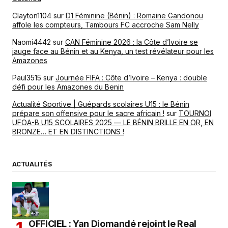
Clayton1104
sur
D1 Féminine (Bénin) : Romaine Gandonou
affole les compteurs, Tambours FC accroche Sam Nelly
Naomi4442
sur
CAN Féminine 2026 : la Côte d’Ivoire se
jauge face au Bénin et au Kenya, un test révélateur pour les
Amazones
Paul3515
sur
Journée FIFA : Côte d’Ivoire – Kenya : double
défi pour les Amazones du Benin
Actualité Sportive | Guépards scolaires U15 : le Bénin
prépare son offensive pour le sacre africain !
sur
TOURNOI
UFOA-B U15 SCOLAIRES 2025 — LE BÉNIN BRILLE EN OR, EN
BRONZE… ET EN DISTINCTIONS !
ACTUALITÉS
OFFICIEL : Yan Diomandé rejoint le Real