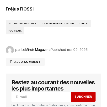
Fréjus FIOSSI
ACTUALITÉ SPORTIVE
CAF CONFEDERATION CUP
CAFCC
FOOTBALL
par
LeMiroir Magazine
Published
mai 09, 2026
ADD A COMMENT
Restez au courant des nouvelles
Votre adresse e-mail ne sera pas publiée.
Les
champs obligatoires sont indiqués avec
*
les plus importantes
S'ABONNER
Comment
*
En cliquant sur le bouton « S'abonner », vous confirmez que