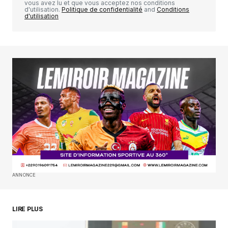
vous avez lu et que vous acceptez nos conditions
d'utilisation.
Politique de confidentialité
and
Conditions
d'utilisation
Your Name
*
Your E-mail
*
Enregistrer mon nom, mon e-mail et mon
site dans le navigateur pour mon prochain
commentaire.
SUBMIT COMMENT
ANNONCE
LIRE PLUS