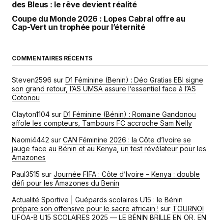
des Bleus : le rêve devient réalité
Coupe du Monde 2026 : Lopes Cabral offre au
Cap-Vert un trophée pour l’éternité
COMMENTAIRES RÉCENTS
Steven2596
sur
D1 Féminine (Benin) : Déo Gratias EBI signe
son grand retour, l’AS UMSA assure l’essentiel face à l’AS
Cotonou
Clayton1104
sur
D1 Féminine (Bénin) : Romaine Gandonou
affole les compteurs, Tambours FC accroche Sam Nelly
Naomi4442
sur
CAN Féminine 2026 : la Côte d’Ivoire se
jauge face au Bénin et au Kenya, un test révélateur pour les
Amazones
Paul3515
sur
Journée FIFA : Côte d’Ivoire – Kenya : double
défi pour les Amazones du Benin
Actualité Sportive | Guépards scolaires U15 : le Bénin
prépare son offensive pour le sacre africain !
sur
TOURNOI
UFOA-B U15 SCOLAIRES 2025 — LE BÉNIN BRILLE EN OR, EN