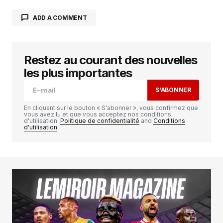
ADD A COMMENT
Restez au courant des nouvelles
Votre adresse e-mail ne sera pas publiée.
Les
champs obligatoires sont indiqués avec
*
les plus importantes
S'ABONNER
Comment
*
En cliquant sur le bouton « S'abonner », vous confirmez que
vous avez lu et que vous acceptez nos conditions
d'utilisation.
Politique de confidentialité
and
Conditions
d'utilisation
Your Name
*
Your E-mail
*
Enregistrer mon nom, mon e-mail et mon