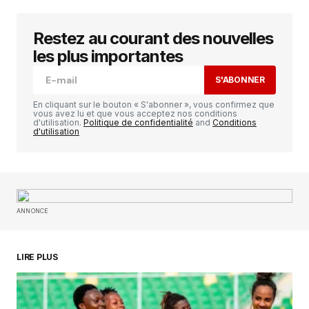
Restez au courant des nouvelles
Votre adresse e-mail ne sera pas publiée.
Les
champs obligatoires sont indiqués avec
*
les plus importantes
S'ABONNER
Comment
*
En cliquant sur le bouton « S'abonner », vous confirmez que
vous avez lu et que vous acceptez nos conditions
d'utilisation.
Politique de confidentialité
and
Conditions
d'utilisation
Your Name
*
ANNONCE
Your E-mail
*
Enregistrer mon nom, mon e-mail et mon
LIRE PLUS
site dans le navigateur pour mon prochain
commentaire.