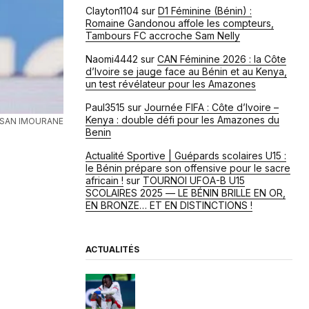
Clayton1104
sur
D1 Féminine (Bénin) :
Romaine Gandonou affole les compteurs,
Tambours FC accroche Sam Nelly
Naomi4442
sur
CAN Féminine 2026 : la Côte
d’Ivoire se jauge face au Bénin et au Kenya,
un test révélateur pour les Amazones
Paul3515
sur
Journée FIFA : Côte d’Ivoire –
Kenya : double défi pour les Amazones du
SAN IMOURANE
Benin
Actualité Sportive | Guépards scolaires U15 :
le Bénin prépare son offensive pour le sacre
africain !
sur
TOURNOI UFOA-B U15
SCOLAIRES 2025 — LE BÉNIN BRILLE EN OR,
EN BRONZE… ET EN DISTINCTIONS !
ACTUALITÉS