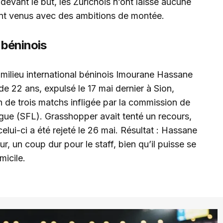
 devant le but, les Zurichois n’ont laissé aucune
ant venus avec des ambitions de montée.
 béninois
 milieu international béninois Imourane Hassane
 de 22 ans, expulsé le 17 mai dernier à Sion,
 de trois matchs infligée par la commission de
ague (SFL). Grasshopper avait tenté un recours,
elui-ci a été rejeté le 26 mai. Résultat : Hassane
, un coup dur pour le staff, bien qu’il puisse se
micile.