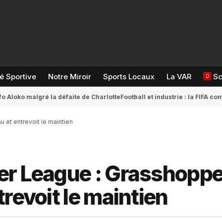
té Sportive
Notre Miroir
Sports Locaux
La VAR
S
fo Aloko malgré la défaite de Charlotte
Football et industrie : la FIFA 
 et entrevoit le maintien
er League : Grasshoppe
revoit le maintien