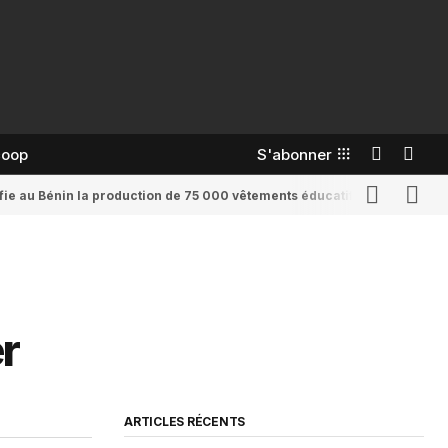
coop
S'abonner
confie au Bénin la production de 75 000 vêtements éducatifs
Romaine Yenid
r
ARTICLES RÉCENTS