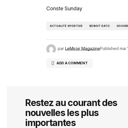
Conste Sunday
ACTUALITÉ SPORTIVE
BENOIT DATO
GOUVB
par
LeMiroir Magazine
Published
mai 
ADD A COMMENT
Votre adresse e-mail ne sera pas 
indiqués avec
*
Restez au courant des
nouvelles les plus
Comment
*
importantes