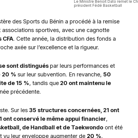
Le Ministre Benoit Dato remet le C
président Fédé Basketball
stère des Sports du Bénin a procédé à la remise
t associations sportives, avec une cagnotte
s CFA
. Cette année, la distribution des fonds a
che axée sur l’excellence et la rigueur.
 se sont distingués
par leurs performances et
e
20 %
sur leur subvention. En revanche,
50
ite de 15 %
, tandis que
20 ont maintenu le
nnée précédente.
ste. Sur les
35 structures concernées, 21 ont
11 ont conservé le même appui financier
,
sketball, de Handball et de Taekwondo
ont été
nt vu leur enveloppe augmenter de
20 %
.