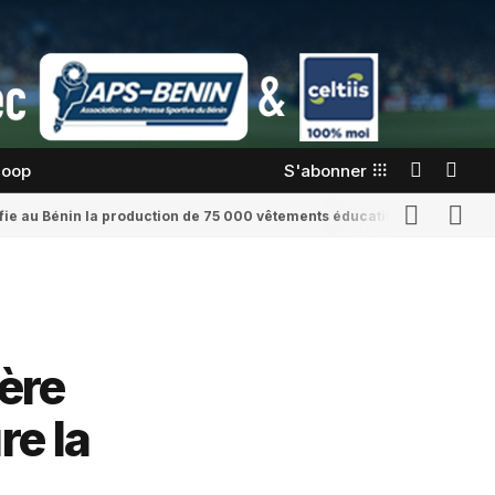
coop
S'abonner
confie au Bénin la production de 75 000 vêtements éducatifs
Romaine Yenid
ère
re la