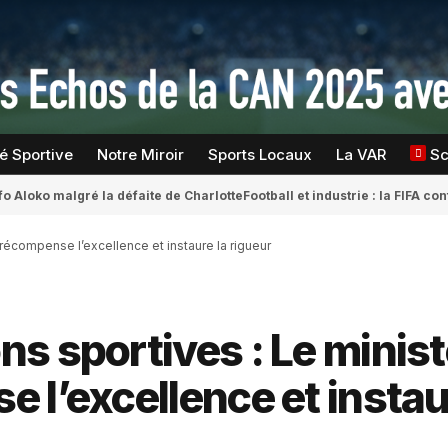
té Sportive
Notre Miroir
Sports Locaux
La VAR
S
fo Aloko malgré la défaite de Charlotte
Football et industrie : la FIFA 
récompense l’excellence et instaure la rigueur
s sportives : Le minist
 l’excellence et instau