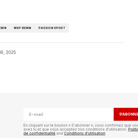
ENIN
MSP BENIN
PASSION SPORT
16, 2025
publiée.
Les champs obligatoires sont
S'ABONN
En cliquant sur le bouton « S'abonner », vous confirmez que vo
avez lu et que vous acceptez nos conditions d'utilisation.
Polit
de confidentialité
and
Conditions d'utilisation