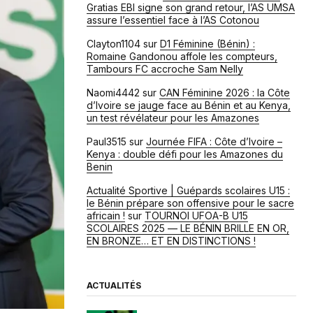
Gratias EBI signe son grand retour, l’AS UMSA
assure l’essentiel face à l’AS Cotonou
Clayton1104
sur
D1 Féminine (Bénin) :
Romaine Gandonou affole les compteurs,
Tambours FC accroche Sam Nelly
Naomi4442
sur
CAN Féminine 2026 : la Côte
d’Ivoire se jauge face au Bénin et au Kenya,
un test révélateur pour les Amazones
Paul3515
sur
Journée FIFA : Côte d’Ivoire –
Kenya : double défi pour les Amazones du
Benin
Actualité Sportive | Guépards scolaires U15 :
le Bénin prépare son offensive pour le sacre
africain !
sur
TOURNOI UFOA-B U15
SCOLAIRES 2025 — LE BÉNIN BRILLE EN OR,
EN BRONZE… ET EN DISTINCTIONS !
ACTUALITÉS