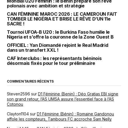
Mondial U20 Féminin : le Bénin prépare son rêve
polonais avec ambition et stratégie
CAN FÉMININE MAROC 2026 : LE CAMEROUN FAIT
TOMBER LE NIGÉRIA ET BRISE LE RÊVE D’UN 11e
SACRE !
Tournoi UFOA-B U20 : le Burkina Faso humilie le
Nigeria et s’offre la couronne de la Zone Ouest B
OFFICIEL : Yan Diomandé rejoint le Real Madrid
dans un transfert XXL !
CAF Interclubs : les représentants béninois
désormais fixés pour le tour préliminaire
COMMENTAIRES RÉCENTS
Steven2596
sur
D1 Féminine (Benin) : Déo Gratias EBI signe
son grand retour, l’AS UMSA assure l’essentiel face à l’AS
Cotonou
Clayton1104
sur
D1 Féminine (Bénin) : Romaine Gandonou
affole les compteurs, Tambours FC accroche Sam Nelly