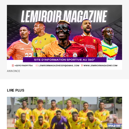
Your E-mail
*
Enregistrer mon nom, mon e-mail et mon
site dans le navigateur pour mon prochain
commentaire.
SUBMIT COMMENT
ANNONCE
LIRE PLUS