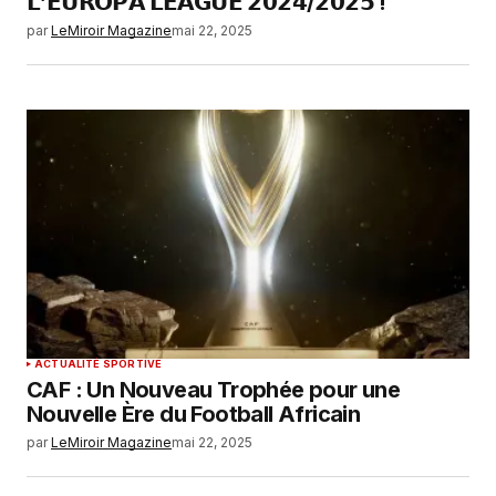
𝗟’𝗘𝗨𝗥𝗢𝗣𝗔 𝗟𝗘𝗔𝗚𝗨𝗘 𝟮𝟬𝟮𝟰/𝟮𝟬𝟮𝟱 !
par
LeMiroir Magazine
mai 22, 2025
ACTUALITÉ SPORTIVE
CAF : Un Nouveau Trophée pour une
Nouvelle Ère du Football Africain
par
LeMiroir Magazine
mai 22, 2025