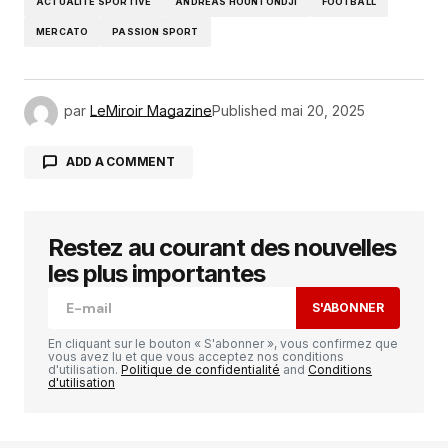
ACTUALITÉ SPORTIVE
ANDREAS HOUNTONDJI
FOOTBALL
MERCATO
PASSION SPORT
par
LeMiroir Magazine
Published
mai 20, 2025
ADD A COMMENT
Restez au courant des nouvelles
Votre adresse e-mail ne sera pas publiée.
Les
champs obligatoires sont indiqués avec
*
les plus importantes
S'ABONNER
Comment
*
En cliquant sur le bouton « S'abonner », vous confirmez que
vous avez lu et que vous acceptez nos conditions
d'utilisation.
Politique de confidentialité
and
Conditions
d'utilisation
Your Name
*