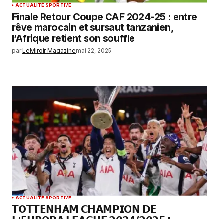
ACTUALITÉ SPORTIVE
Finale Retour Coupe CAF 2024-25 : entre
rêve marocain et sursaut tanzanien,
l’Afrique retient son souffle
par
LeMiroir Magazine
mai 22, 2025
ACTUALITÉ SPORTIVE
𝗧𝗢𝗧𝗧𝗘𝗡𝗛𝗔𝗠 𝗖𝗛𝗔𝗠𝗣𝗜𝗢𝗡 𝗗𝗘