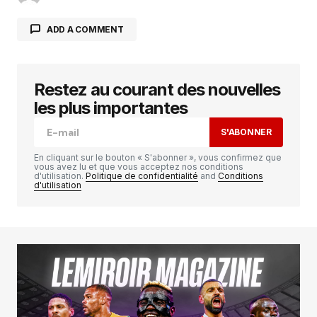
ADD A COMMENT
Restez au courant des nouvelles
Votre adresse e-mail ne sera pas publiée.
Les
champs obligatoires sont indiqués avec
*
les plus importantes
S'ABONNER
Comment
*
En cliquant sur le bouton « S'abonner », vous confirmez que
vous avez lu et que vous acceptez nos conditions
d'utilisation.
Politique de confidentialité
and
Conditions
d'utilisation
Your Name
*
Your E-mail
*
Enregistrer mon nom, mon e-mail et mon