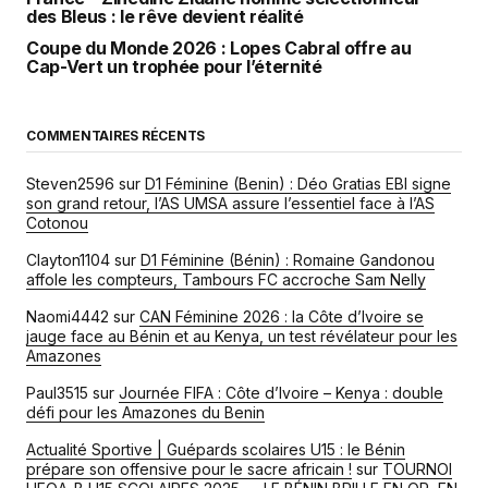
des Bleus : le rêve devient réalité
Coupe du Monde 2026 : Lopes Cabral offre au
Cap-Vert un trophée pour l’éternité
COMMENTAIRES RÉCENTS
Steven2596
sur
D1 Féminine (Benin) : Déo Gratias EBI signe
son grand retour, l’AS UMSA assure l’essentiel face à l’AS
Cotonou
Clayton1104
sur
D1 Féminine (Bénin) : Romaine Gandonou
affole les compteurs, Tambours FC accroche Sam Nelly
Naomi4442
sur
CAN Féminine 2026 : la Côte d’Ivoire se
jauge face au Bénin et au Kenya, un test révélateur pour les
Amazones
Paul3515
sur
Journée FIFA : Côte d’Ivoire – Kenya : double
défi pour les Amazones du Benin
Actualité Sportive | Guépards scolaires U15 : le Bénin
prépare son offensive pour le sacre africain !
sur
TOURNOI