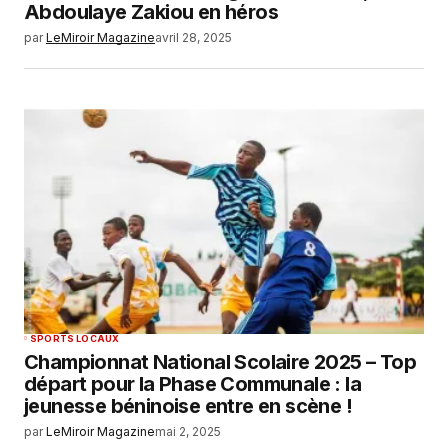
Abdoulaye Zakiou en héros
par
LeMiroir Magazine
avril 28, 2025
Your Name
*
Your E-mail
*
Enregistrer mon nom, mon e-mail et mon
site dans le navigateur pour mon prochain
commentaire.
SUBMIT COMMENT
SPORTS LOCAUX
Championnat National Scolaire 2025 – Top
départ pour la Phase Communale : la
jeunesse béninoise entre en scène !
par
LeMiroir Magazine
mai 2, 2025