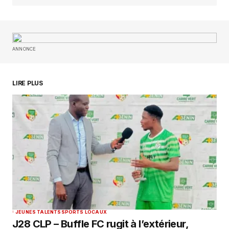
RÉPONDRE
ANNONCE
Esperanza1914
avril 28, 2025 à 3:41 am
Good
https://rb.gy/4gq2o4
LIRE PLUS
RÉPONDRE
Votre adresse e-mail ne sera pas publiée.
Les
champs obligatoires sont indiqués avec
*
Comment
*
JEUNES TALENTS
SPORTS LOCAUX
J28 CLP – Buffle FC rugit à l’extérieur,