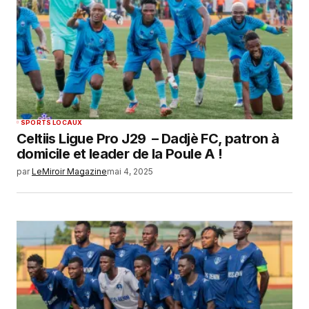
SPORTS LOCAUX
Celtiis Ligue Pro J29 – Dadjè FC, patron à
domicile et leader de la Poule A !
par
LeMiroir Magazine
mai 4, 2025