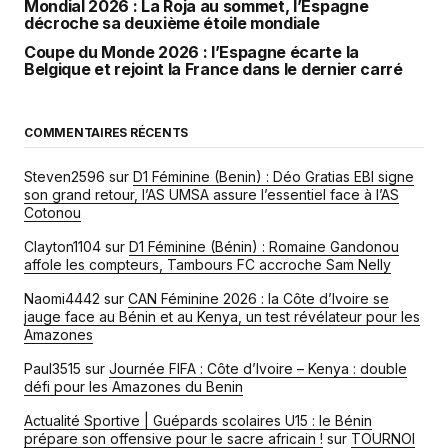
Mondial 2026 : La Roja au sommet, l’Espagne
décroche sa deuxième étoile mondiale
Coupe du Monde 2026 : l’Espagne écarte la
Belgique et rejoint la France dans le dernier carré
COMMENTAIRES RÉCENTS
Steven2596
sur
D1 Féminine (Benin) : Déo Gratias EBI signe
son grand retour, l’AS UMSA assure l’essentiel face à l’AS
Cotonou
Clayton1104
sur
D1 Féminine (Bénin) : Romaine Gandonou
affole les compteurs, Tambours FC accroche Sam Nelly
Naomi4442
sur
CAN Féminine 2026 : la Côte d’Ivoire se
jauge face au Bénin et au Kenya, un test révélateur pour les
Amazones
Paul3515
sur
Journée FIFA : Côte d’Ivoire – Kenya : double
défi pour les Amazones du Benin
Actualité Sportive | Guépards scolaires U15 : le Bénin
prépare son offensive pour le sacre africain !
sur
TOURNOI