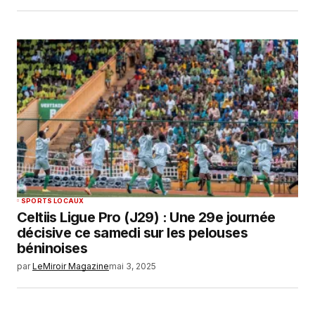
SPORTS LOCAUX
Celtiis Ligue Pro (J29) : Une 29e journée
décisive ce samedi sur les pelouses
béninoises
par
LeMiroir Magazine
mai 3, 2025