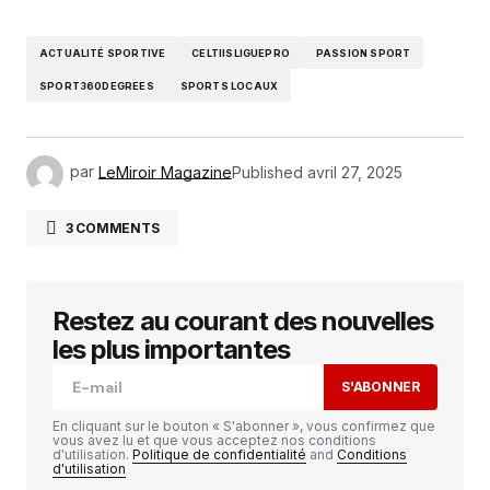
ACTUALITÉ SPORTIVE
CELTIISLIGUEPRO
PASSION SPORT
SPORT360DEGREES
SPORTS LOCAUX
par
LeMiroir Magazine
Published
avril 27, 2025
3 COMMENTS
Gus3668
avril 28, 2025 à 2:36 am
Awesome
https://rb.gy/4gq2o4
Restez au courant des nouvelles
les plus importantes
RÉPONDRE
S'ABONNER
En cliquant sur le bouton « S'abonner », vous confirmez que
Rhys3878
vous avez lu et que vous acceptez nos conditions
avril 28, 2025 à 3:18 am
d'utilisation.
Politique de confidentialité
and
Conditions
d'utilisation
Very good
https://rb.gy/4gq2o4