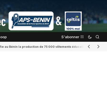
coop
S'abonner
confie au Bénin la production de 75 000 vêtements éducatifs
Romaine Yenid