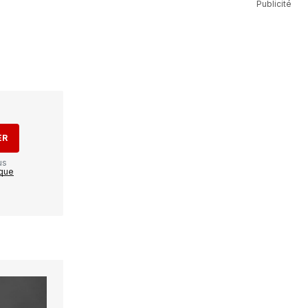
Publicité
ER
us
ique