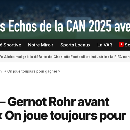
té Sportive
Notre Miroir
Sports Locaux
La VAR
S
fo Aloko malgré la défaite de Charlotte
Football et industrie : la FIFA 
: « On joue toujours pour gagner »
 Gernot Rohr avant
 On joue toujours pour