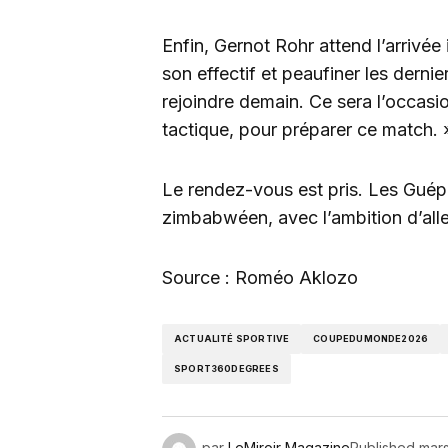
Enfin, Gernot Rohr attend l’arrivé
son effectif et peaufiner les derni
rejoindre demain. Ce sera l’occasi
tactique, pour préparer ce match. 
Le rendez-vous est pris. Les Guépa
zimbabwéen, avec l’ambition d’aller
Source : Roméo Aklozo
ACTUALITÉ SPORTIVE
COUPEDUMONDE2026
SPORT360DEGREES
par
LeMiroir Magazine
Published
mars