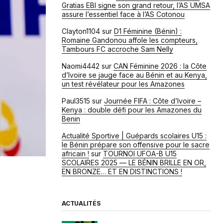
Gratias EBI signe son grand retour, l’AS UMSA
assure l’essentiel face à l’AS Cotonou
Clayton1104
sur
D1 Féminine (Bénin) :
Romaine Gandonou affole les compteurs,
Tambours FC accroche Sam Nelly
Naomi4442
sur
CAN Féminine 2026 : la Côte
d’Ivoire se jauge face au Bénin et au Kenya,
un test révélateur pour les Amazones
Paul3515
sur
Journée FIFA : Côte d’Ivoire –
Kenya : double défi pour les Amazones du
Benin
Actualité Sportive | Guépards scolaires U15 :
le Bénin prépare son offensive pour le sacre
africain !
sur
TOURNOI UFOA-B U15
SCOLAIRES 2025 — LE BÉNIN BRILLE EN OR,
EN BRONZE… ET EN DISTINCTIONS !
ACTUALITÉS