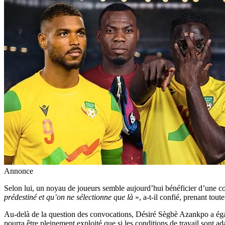
Annonce
Selon lui, un noyau de joueurs semble aujourd’hui bénéficier d’une c
prédestiné et qu’on ne sélectionne que là
», a-t-il confié, prenant tout
Au-delà de la question des convocations, Désiré Sègbè Azankpo a égalem
pourra être pleinement exploité que si les conditions de travail sont ad