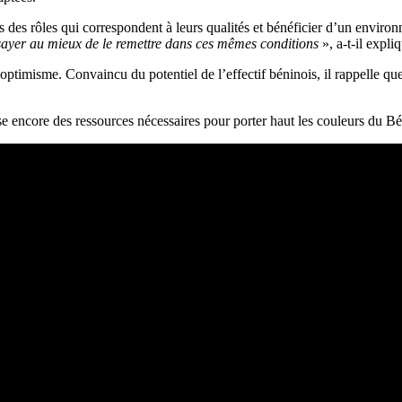
s des rôles qui correspondent à leurs qualités et bénéficier d’un envir
 essayer au mieux de le remettre dans ces mêmes conditions
», a-t-il expli
ptimisme. Convaincu du potentiel de l’effectif béninois, il rappelle que 
spose encore des ressources nécessaires pour porter haut les couleurs du 