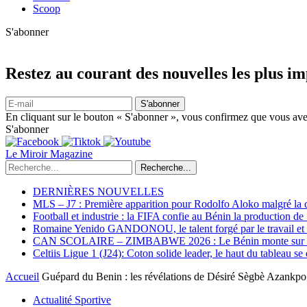
Scoop
S'abonner
Restez au courant des nouvelles les plus i
S'abonner
En cliquant sur le bouton « S'abonner », vous confirmez que vous avez
S'abonner
Le Miroir Magazine
Recherche...
DERNIÈRES NOUVELLES
MLS – J7 : Première apparition pour Rodolfo Aloko malgré la d
Football et industrie : la FIFA confie au Bénin la production d
Romaine Yenido GANDONOU, le talent forgé par le travail et l
CAN SCOLAIRE – ZIMBABWE 2026 : Le Bénin monte sur le p
Celtiis Ligue 1 (J24): Coton solide leader, le haut du tableau se
Accueil
Guépard du Benin : les révélations de Désiré Sègbè Azankpo su
Actualité Sportive