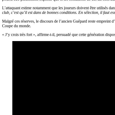
L’attaquant estime notamment que les joueurs doivent être utilisés dan
club, c’est qu’il est dans de bonnes conditions. En sélection, il faut
Malgré ces réserves, le discours de l’ancien Guépard reste empreint d’o
Coupe du monde.
« J’y crois très fort », affirme-t-il, persuadé que cette génération di