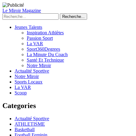
Le Miroir Magazine
Recherche...
Jeunes Talents
Inspiration Athlètes
Passion Sport
La VAR
Sport360Degrees
La Minute Du Coach
Santé Et Technique
Notre Miroir
Actualité Sportive
Notre Miroir
Sports Locaux
La VAR
Scoop
Categories
Actualité Sportive
ATHLETISME
Basketball
Football Feminin