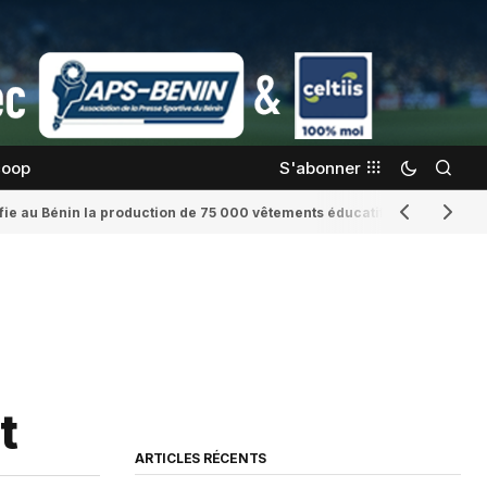
coop
S'abonner
confie au Bénin la production de 75 000 vêtements éducatifs
Romaine Yenid
t
ARTICLES RÉCENTS