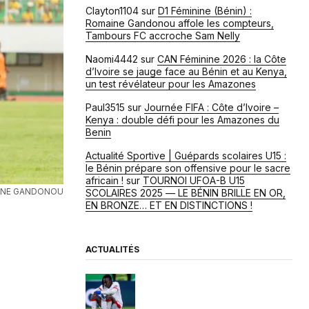
Clayton1104
sur
D1 Féminine (Bénin) :
Romaine Gandonou affole les compteurs,
Tambours FC accroche Sam Nelly
Naomi4442
sur
CAN Féminine 2026 : la Côte
d’Ivoire se jauge face au Bénin et au Kenya,
un test révélateur pour les Amazones
Paul3515
sur
Journée FIFA : Côte d’Ivoire –
Kenya : double défi pour les Amazones du
Benin
Actualité Sportive | Guépards scolaires U15 :
le Bénin prépare son offensive pour le sacre
africain !
sur
TOURNOI UFOA-B U15
INE GANDONOU
SCOLAIRES 2025 — LE BÉNIN BRILLE EN OR,
EN BRONZE… ET EN DISTINCTIONS !
ACTUALITÉS