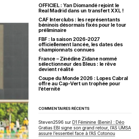
OFFICIEL : Yan Diomandé rejoint le
Real Madrid dans un transfert XXL !
CAF Interclubs : les représentants
béninois désormais fixés pour le tour
préliminaire
FBF : la saison 2026-2027
officiellement lancée, les dates des
championnats connues
France – Zinédine Zidane nommé
sélectionneur des Bleus : le rêve
devient réalité
Coupe du Monde 2026 : Lopes Cabral
offre au Cap-Vert un trophée pour
l’éternité
COMMENTAIRES RÉCENTS
Steven2596
sur
D1 Féminine (Benin) : Déo
Gratias EBI signe son grand retour, l’AS UMSA
assure l’essentiel face à l’AS Cotonou