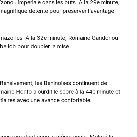
ïzonou impériale dans les buts. À la 29e minute,
 magnifique détente pour préserver l’avantage
es Amazones. À la 32e minute, Romaine Gandonou
rbe lob pour doubler la mise.
ffensivement, les Béninoises continuent de
maine Honfo alourdit le score à la 44e minute et
tiaires avec une avance confortable.
ones repartent avec la même envie. Malgré la