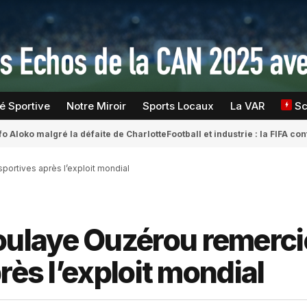
té Sportive
Notre Miroir
Sports Locaux
La VAR
S
fo Aloko malgré la défaite de Charlotte
Football et industrie : la FIFA 
ortives après l’exploit mondial
laye Ouzérou remercie
rès l’exploit mondial