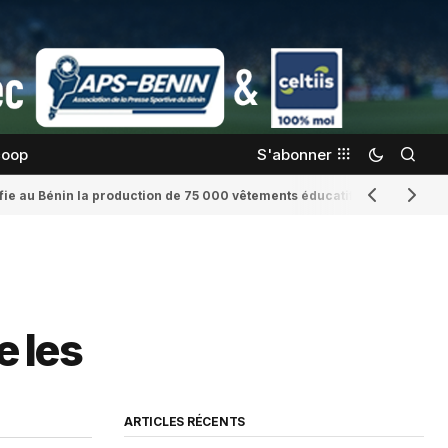
coop
S'abonner
confie au Bénin la production de 75 000 vêtements éducatifs
Romaine Yenid
 les
ARTICLES RÉCENTS