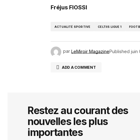
Fréjus FIOSSI
ACTUALITÉ SPORTIVE
CELTIIS LIGUE 1
FOOTB
par
LeMiroir Magazine
Published
juin
ADD A COMMENT
Votre adresse e-mail ne sera pas 
indiqués avec
*
Restez au courant des
nouvelles les plus
Comment
*
importantes