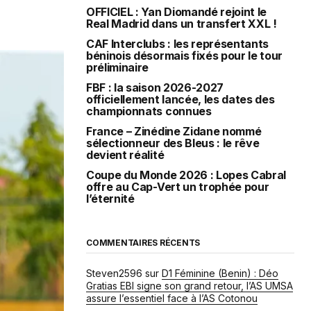
OFFICIEL : Yan Diomandé rejoint le
Real Madrid dans un transfert XXL !
CAF Interclubs : les représentants
béninois désormais fixés pour le tour
préliminaire
FBF : la saison 2026-2027
officiellement lancée, les dates des
championnats connues
France – Zinédine Zidane nommé
sélectionneur des Bleus : le rêve
devient réalité
Coupe du Monde 2026 : Lopes Cabral
offre au Cap-Vert un trophée pour
l’éternité
COMMENTAIRES RÉCENTS
Steven2596
sur
D1 Féminine (Benin) : Déo
Gratias EBI signe son grand retour, l’AS UMSA
assure l’essentiel face à l’AS Cotonou