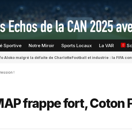
té Sportive
Notre Miroir
Sports Locaux
La VAR
S
fo Aloko malgré la défaite de Charlotte
Football et industrie : la FIFA 
ression !
EMAP frappe fort, Coton 
!