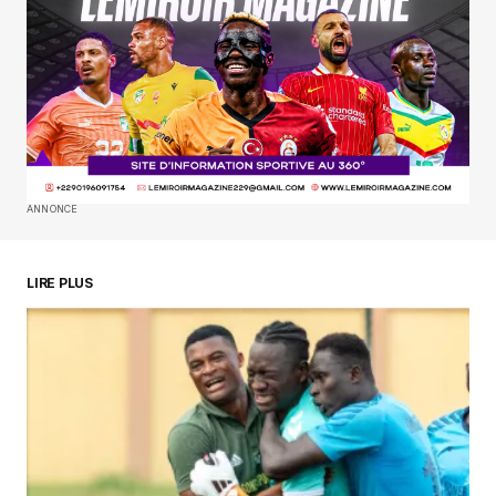
Your E-mail
*
Enregistrer mon nom, mon e-mail et mon
site dans le navigateur pour mon prochain
commentaire.
SUBMIT COMMENT
ANNONCE
LIRE PLUS