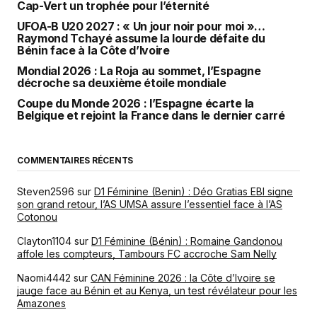
Cap-Vert un trophée pour l’éternité
UFOA-B U20 2027 : « Un jour noir pour moi »…
Raymond Tchayé assume la lourde défaite du
Bénin face à la Côte d’Ivoire
Mondial 2026 : La Roja au sommet, l’Espagne
décroche sa deuxième étoile mondiale
Coupe du Monde 2026 : l’Espagne écarte la
Belgique et rejoint la France dans le dernier carré
COMMENTAIRES RÉCENTS
Steven2596
sur
D1 Féminine (Benin) : Déo Gratias EBI signe
son grand retour, l’AS UMSA assure l’essentiel face à l’AS
Cotonou
Clayton1104
sur
D1 Féminine (Bénin) : Romaine Gandonou
affole les compteurs, Tambours FC accroche Sam Nelly
Naomi4442
sur
CAN Féminine 2026 : la Côte d’Ivoire se
jauge face au Bénin et au Kenya, un test révélateur pour les
Amazones