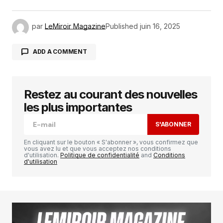
par
LeMiroir Magazine
Published
juin 16, 2025
ADD A COMMENT
Restez au courant des nouvelles
Votre adresse e-mail ne sera pas publiée.
Les
champs obligatoires sont indiqués avec
*
les plus importantes
S'ABONNER
Comment
*
En cliquant sur le bouton « S'abonner », vous confirmez que
vous avez lu et que vous acceptez nos conditions
d'utilisation.
Politique de confidentialité
and
Conditions
d'utilisation
Your Name
*