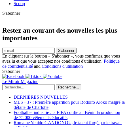
Scoop
S'abonner
Restez au courant des nouvelles les plus
importantes
S'abonner
En cliquant sur le bouton « S'abonner », vous confirmez que vous
avez lu et que vous acceptez nos conditions d'utilisation.
Politique
de confidentialité
and
Conditions d'utilisation
S'abonner
Le Miroir Magazine
Recherche...
DERNIÈRES NOUVELLES
MLS – J7 : Première apparition pour Rodolfo Aloko malgré la
défaite de Charlotte
Football et industrie : la FIFA confie au Bénin la production
de 75 000 vêtements éducatifs
Romaine Yenido GANDONOU, le talent forgé par le travail