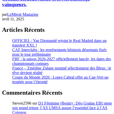
vainqueurs.
par
LeMiroir Magazine
avril 11, 2025
Articles Récents
OFFICIEL : Yan Diomandé rejoint le Real Madrid dans un
transfert XXL !
CAF Interclubs : les représentants béninois désormais fixés
pour le tour préliminaire
FBF : la saison 2026-2027 officiellement lancée, les dates des
championnats connues
France – Zinédine Zidane nommé sélectionneur des Bleus : le
rêve devient réalité
Coupe du Monde 2026 : Lopes Cabral offre au Cap-Vert un
trophée pour l’éternité
Commentaires Récents
Steven2596
sur
D1 Féminine (Benin) : Déo Gratias EBI signe
son grand retour, l’AS UMSA assure l’essentiel face à l’AS
Cotonou