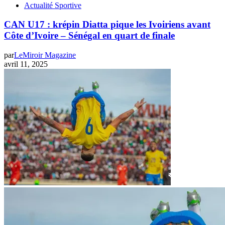
Actualité Sportive
CAN U17 : krépin Diatta pique les Ivoiriens avant
Côte d’Ivoire – Sénégal en quart de finale
par
LeMiroir Magazine
avril 11, 2025