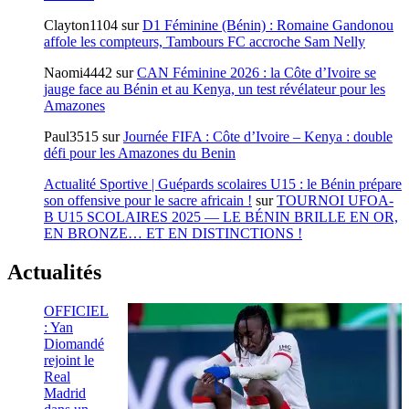
Clayton1104
sur
D1 Féminine (Bénin) : Romaine Gandonou
affole les compteurs, Tambours FC accroche Sam Nelly
Naomi4442
sur
CAN Féminine 2026 : la Côte d’Ivoire se
jauge face au Bénin et au Kenya, un test révélateur pour les
Amazones
Paul3515
sur
Journée FIFA : Côte d’Ivoire – Kenya : double
défi pour les Amazones du Benin
Actualité Sportive | Guépards scolaires U15 : le Bénin prépare
son offensive pour le sacre africain !
sur
TOURNOI UFOA-
B U15 SCOLAIRES 2025 — LE BÉNIN BRILLE EN OR,
EN BRONZE… ET EN DISTINCTIONS !
Actualités
OFFICIEL
: Yan
Diomandé
rejoint le
Real
Madrid