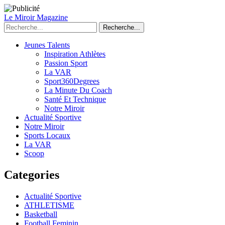
Le Miroir Magazine
Recherche...
Jeunes Talents
Inspiration Athlètes
Passion Sport
La VAR
Sport360Degrees
La Minute Du Coach
Santé Et Technique
Notre Miroir
Actualité Sportive
Notre Miroir
Sports Locaux
La VAR
Scoop
Categories
Actualité Sportive
ATHLETISME
Basketball
Football Feminin