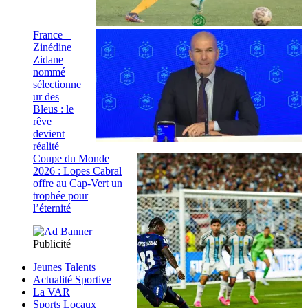
France –
Zinédine
Zidane
nommé
sélectionne
ur des
Bleus : le
rêve
devient
réalité
Coupe du Monde
2026 : Lopes Cabral
offre au Cap-Vert un
trophée pour
l’éternité
Publicité
Jeunes Talents
Actualité Sportive
La VAR
Sports Locaux