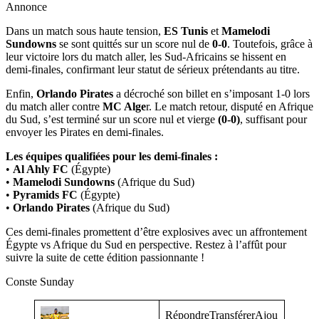
Annonce
Dans un match sous haute tension,
ES Tunis
et
Mamelodi
Sundowns
se sont quittés sur un score nul de
0-0
. Toutefois, grâce à
leur victoire lors du match aller, les Sud-Africains se hissent en
demi-finales, confirmant leur statut de sérieux prétendants au titre.
Enfin,
Orlando Pirates
a décroché son billet en s’imposant 1-0 lors
du match aller contre
MC Alge
r. Le match retour, disputé en Afrique
du Sud, s’est terminé sur un score nul et vierge
(0-0)
, suffisant pour
envoyer les Pirates en demi-finales.
Les équipes qualifiées pour les demi-finales :
•
Al Ahly FC
(Égypte)
•
Mamelodi Sundowns
(Afrique du Sud)
•
Pyramids FC
(Égypte)
•
Orlando Pirates
(Afrique du Sud)
Ces demi-finales promettent d’être explosives avec un affrontement
Égypte vs Afrique du Sud en perspective. Restez à l’affût pour
suivre la suite de cette édition passionnante !
Conste Sunday
RépondreTransférerAjou